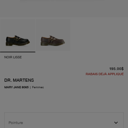
NOIR LISSE
pr
195.00$
RABAIS DÉJÀ APPLIQUÉ
DR. MARTENS
MARY JANE 8065
|
Femmes
Pointure