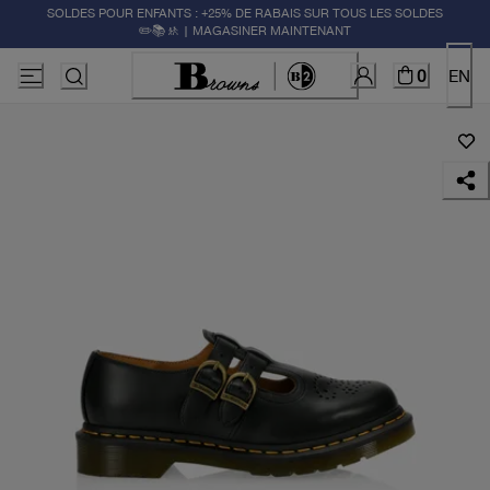
SOLDES POUR ENFANTS : +25% DE RABAIS SUR TOUS LES SOLDES
✏️📚🚸 | MAGASINER MAINTENANT
0
EN