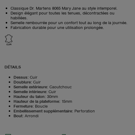
Classique Dr. Martens 8065 Mary Jane au style intemporel.
Design élégant pour toutes les tenues, décontractées ou
habillées.
Semelle rembourrée pour un confort tout au long de la journée.
Fabrication durable pour une utilisation prolongée.
CUIR
DÉTAILS
Dessus
:
Cuir
Doublure
:
Cuir
Semelle extérieure
:
Caoutchouc
Semelle intérieure
:
Cuir
Hauteur du talon
:
30mm
Hauteur de la plateforme
:
15mm
Fermeture
:
Boucle
Embellissement supplémentaire
:
Perforation
Bout
:
Arrondi