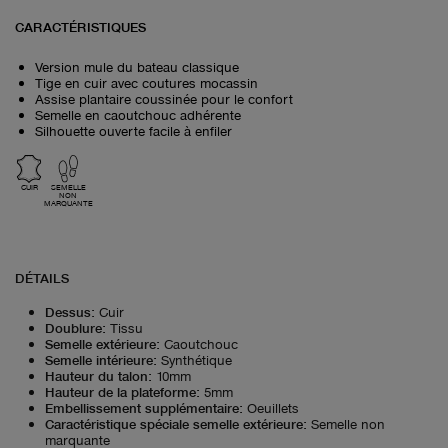
CARACTÉRISTIQUES
Version mule du bateau classique
Tige en cuir avec coutures mocassin
Assise plantaire coussinée pour le confort
Semelle en caoutchouc adhérente
Silhouette ouverte facile à enfiler
CUIR
SEMELLE
NON
MARQUANTE
DÉTAILS
Dessus
:
Cuir
Doublure
:
Tissu
Semelle extérieure
:
Caoutchouc
Semelle intérieure
:
Synthétique
Hauteur du talon
:
10mm
Hauteur de la plateforme
:
5mm
Embellissement supplémentaire
:
Oeuillets
Caractéristique spéciale semelle extérieure
:
Semelle non
marquante