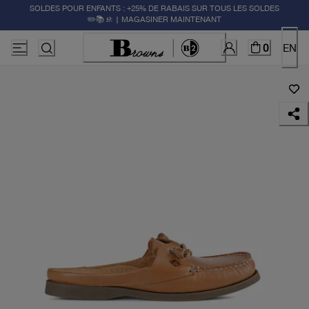
SOLDES POUR ENFANTS : +25% DE RABAIS SUR TOUS LES SOLDES
✏️📚🚸 | MAGASINER MAINTENANT
0
EN