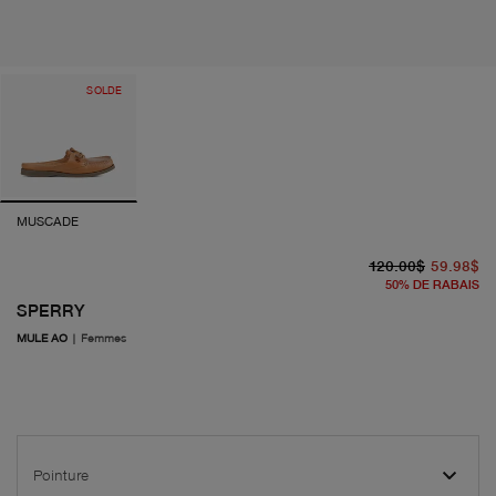
SOLDE
MUSCADE
pr
pr
120.00$
59.98$
50
%
DE RABAIS
SPERRY
MULE AO
|
Femmes
Pointure