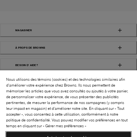
MAGASINER
À PROPS DE BROWNS
BESOIN D' AIDE?
Nous utilisons des témoins (cookies) et des technologies similaires afin
d’améliorer votre expérience chez Browns. Ils nous permettent de
mémoriser les articles que vous avez consultés ou ajoutés à votre panier,
de personnaliser votre expérience, de vous présenter des publicités
pertinentes, de mesurer la performance de nos campagnes (y compris
leur impact en magasin) et d’améliorer notre site. En cliquant sur « Tout
SUIVEZ-NOUS!:
accepter », vous consentez à cette utilisation, conformément à notre
politique de confidentialité. Vous pouvez modifier vos préférences en tout
©
2026
BROWNS SHOES INC. TOUS DROITS
temps en cliquant sur « Gérer mes préférences »
RÉSERVÉS