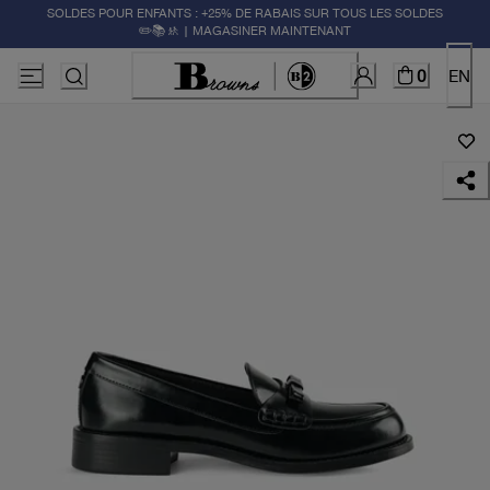
SOLDES POUR ENFANTS : +25% DE RABAIS SUR TOUS LES SOLDES
✏️📚🚸 | MAGASINER MAINTENANT
0
EN