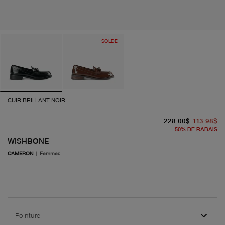
SOLDE
CUIR BRILLANT NOIR
pr
pr
228.00$
113.98$
50
%
DE RABAIS
WISHBONE
CAMERON
|
Femmes
Pointure