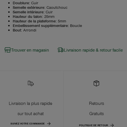
Doublure
:
Cuir
Semelle extérieure
:
Caoutchouc
Semelle intérieure
:
Cuir
Hauteur du talon
:
25mm
Hauteur de la plateforme
:
5mm
Embellissement supplémentaire
:
Boucle
Bout
:
Arrondi
Trouver en magasin
Livraison rapide & retour facile
Livraison la plus rapide
Retours
sur tout achat
Gratuits
SUIVEZ VOTRE COMMANDE
POLITIQUE DE RETOUR