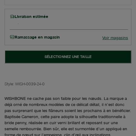
Livraison estimée
Ramassage en magasin
Voir magasins
SÉLECTIONNEZ UNE TAILLE
Style:
WISH-0039-24-0
WISHBONE ne cache pas son faible pour les nœuds. La marque a
déjà orné de nombreux modèles de ce délicat détail, il n’est donc
pas surprenant que les flâneurs soient les prochains à en bénéficier.
Baptisée Cameron, cette paire adopte la silhouette traditionnelle à
bride penny, réalisée en cuir verni brillant et reposant sur une
semelle rembourrée. Bien sûr, elle est surmontée d’un appliqué en
forme de nœud sur l’empeigne, clin d’œil aux inclinations