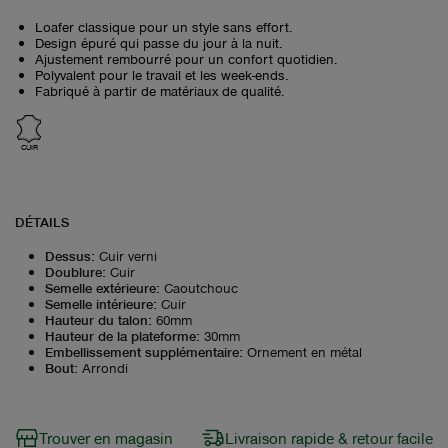
Loafer classique pour un style sans effort.
Design épuré qui passe du jour à la nuit.
Ajustement rembourré pour un confort quotidien.
Polyvalent pour le travail et les week-ends.
Fabriqué à partir de matériaux de qualité.
CUIR
DÉTAILS
Dessus
:
Cuir verni
Doublure
:
Cuir
Semelle extérieure
:
Caoutchouc
Semelle intérieure
:
Cuir
Hauteur du talon
:
60mm
Hauteur de la plateforme
:
30mm
Embellissement supplémentaire
:
Ornement en métal
Bout
:
Arrondi
Trouver en magasin
Livraison rapide & retour facile