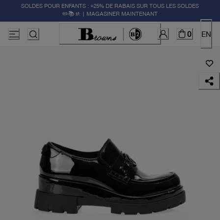
SOLDES POUR ENFANTS : +25% DE RABAIS SUR TOUS LES SOLDES
✏️📚🚸 | MAGASINER MAINTENANT
0
EN