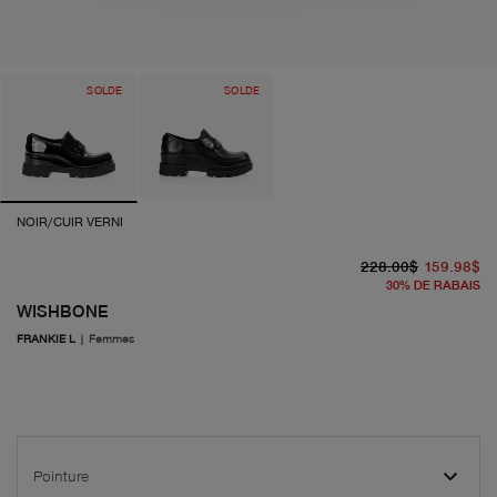
SOLDE
SOLDE
NOIR/CUIR VERNI
pr
pr
228.00$
159.98$
30
%
DE RABAIS
WISHBONE
FRANKIE L
|
Femmes
Pointure