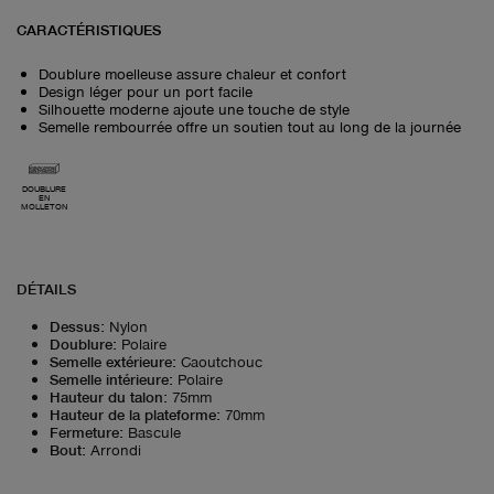
CARACTÉRISTIQUES
Doublure moelleuse assure chaleur et confort
Design léger pour un port facile
Silhouette moderne ajoute une touche de style
Semelle rembourrée offre un soutien tout au long de la journée
DOUBLURE
EN
MOLLETON
DÉTAILS
Dessus
:
Nylon
Doublure
:
Polaire
Semelle extérieure
:
Caoutchouc
Semelle intérieure
:
Polaire
Hauteur du talon
:
75mm
Hauteur de la plateforme
:
70mm
Fermeture
:
Bascule
Bout
:
Arrondi