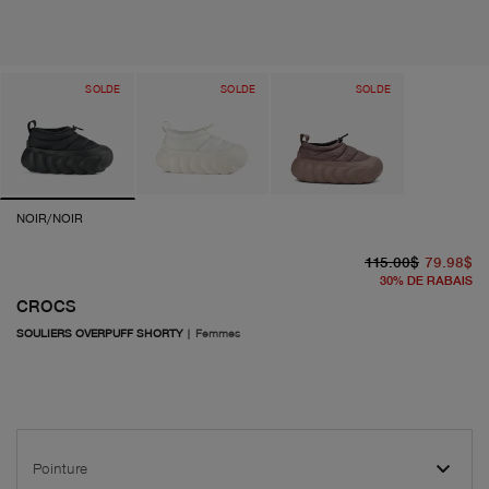
SOLDE
SOLDE
SOLDE
NOIR/NOIR
pr
pr
115.00$
79.98$
30
%
DE RABAIS
CROCS
SOULIERS OVERPUFF SHORTY
|
Femmes
Pointure