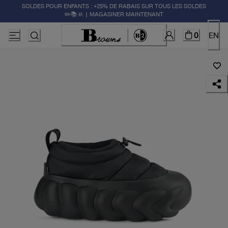
SOLDES POUR ENFANTS : +25% DE RABAIS SUR TOUS LES SOLDES
✏️📚🚸 | MAGASINER MAINTENANT
0
EN