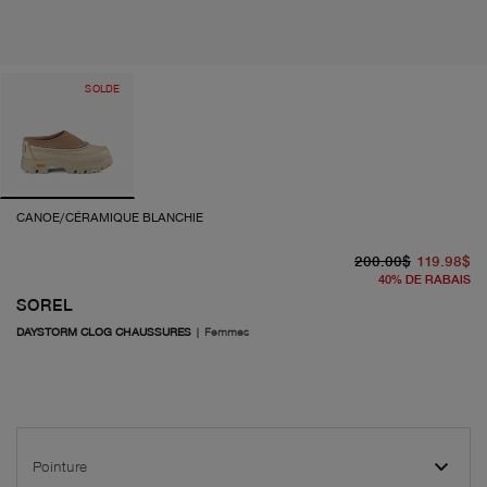
SOLDE
CANOE/CÉRAMIQUE BLANCHIE
pr
pr
200.00$
119.98$
40
%
DE RABAIS
SOREL
DAYSTORM CLOG CHAUSSURES
|
Femmes
Pointure