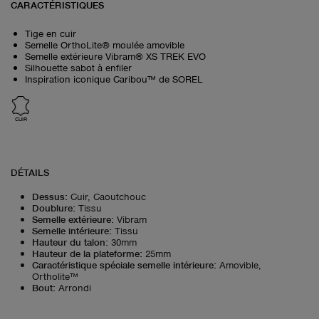
CARACTÉRISTIQUES
Tige en cuir
Semelle OrthoLite® moulée amovible
Semelle extérieure Vibram® XS TREK EVO
Silhouette sabot à enfiler
Inspiration iconique Caribou™ de SOREL
CUIR
DÉTAILS
Dessus
:
Cuir, Caoutchouc
Doublure
:
Tissu
Semelle extérieure
:
Vibram
Semelle intérieure
:
Tissu
Hauteur du talon
:
30mm
Hauteur de la plateforme
:
25mm
Caractéristique spéciale semelle intérieure
:
Amovible,
Ortholite™
Bout
:
Arrondi