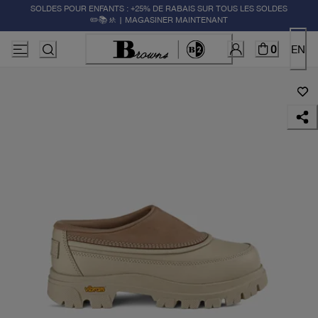
SOLDES POUR ENFANTS : +25% DE RABAIS SUR TOUS LES SOLDES
✏️📚🚸 | MAGASINER MAINTENANT
0
EN