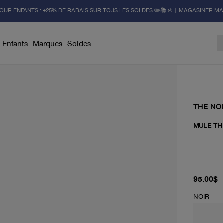
OUR ENFANTS : +25% DE RABAIS SUR TOUS LES SOLDES ✏️📚🚸 | MAGASINER M
Enfants
Marques
Soldes
THE NO
MULE TH
prix actu
95.00$
NOIR