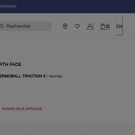
AINTENANT
0
EN
RTH FACE
ERMOBALL TRACTION II
|
Femmes
el 95.00$
RABAIS DÉJÀ APPLIQUÉ