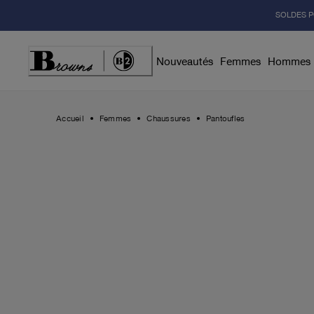
Skip
SOLDES P
to
Content
Nouveautés
Femmes
Hommes
Accueil
Femmes
Chaussures
Pantoufles