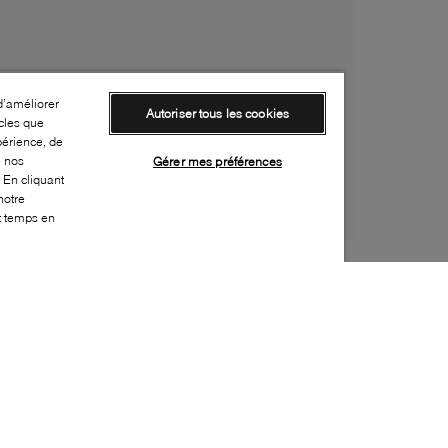
d’améliorer
Autoriser tous les cookies
cles que
périence, de
e nos
Gérer mes préférences
 En cliquant
notre
ut temps en
Style:
NORT-0008-02-2
Dessus
:
Tissu, Synthétique, Matériaux recyclés
Doublure
:
Synthétique
Semelle extérieure
:
Caoutchouc