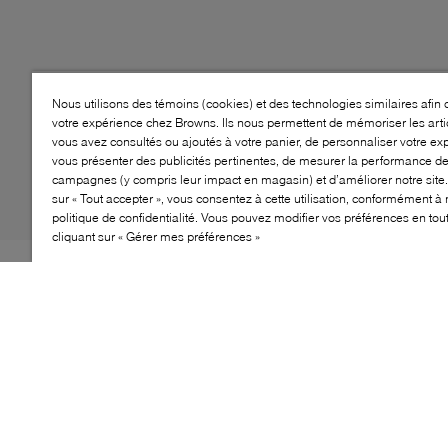
Nous utilisons des témoins (cookies) et des technologies similaires afin 
votre expérience chez Browns. Ils nous permettent de mémoriser les arti
vous avez consultés ou ajoutés à votre panier, de personnaliser votre ex
vous présenter des publicités pertinentes, de mesurer la performance d
campagnes (y compris leur impact en magasin) et d’améliorer notre site.
sur « Tout accepter », vous consentez à cette utilisation, conformément à 
politique de confidentialité. Vous pouvez modifier vos préférences en to
cliquant sur « Gérer mes préférences »
Voici les mules The North Face Thermoball Traction
Mule V, le mélange parfait de chaleur et de confort pour
vos pieds. Conçues avec une isolation innovante
Thermoball, ces mules offrent une chaleur
exceptionnelle sans encombrement. La tige résistante à
l'eau garde vos pieds au sec, tandis que le coussin de
pied garantit un confort tout au long de la journée.