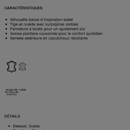
CARACTÉRISTIQUES
Silhouette basse d’inspiration ballet
Tige en suède avec surpiqûres visibles
Fermeture à lacets pour un ajustement sûr
Assise plantaire coussinée pour le confort quotidien
Semelle extérieure en caoutchouc résistante
DOUBLURE
SUÈDE
EN PEAU DE
MOUTON
DÉTAILS
Dessus
:
Suède