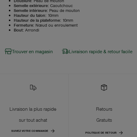
Doublure
:
Peau de mouton
Semelle extérieure
:
Caoutchouc
Semelle intérieure
:
Peau de mouton
Hauteur du talon
:
10mm
Hauteur de la plateforme
:
10mm
Fermeture
:
Nœud ou enroulement
Bout
:
Arrondi
Trouver en magasin
Livraison rapide & retour facile
Livraison la plus rapide
Retours
sur tout achat
Gratuits
SUIVEZ VOTRE COMMANDE
POLITIQUE DE RETOUR