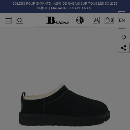
SOLDES POUR ENFANTS : +25% DE RABAIS SUR TOUS LES SOLDES
✏️📚🚸 | MAGASINER MAINTENANT
0
EN