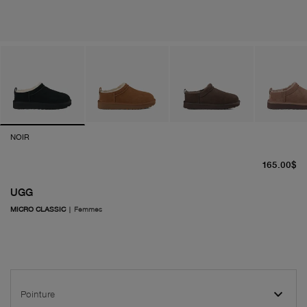
NOIR
pr
165.00$
UGG
MICRO CLASSIC
|
Femmes
Pointure