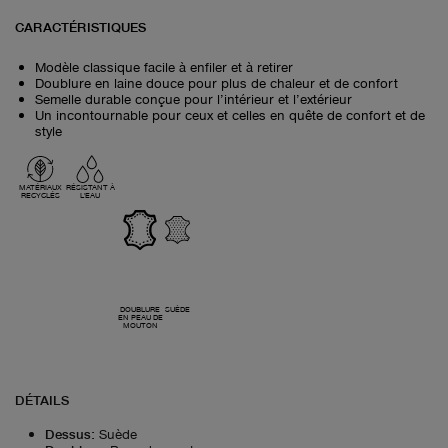
CARACTÉRISTIQUES
Modèle classique facile à enfiler et à retirer
Doublure en laine douce pour plus de chaleur et de confort
Semelle durable conçue pour l’intérieur et l’extérieur
Un incontournable pour ceux et celles en quête de confort et de
style
MATÉRIAUX
RÉSISTANT À
RECYCLÉS
L'EAU
DOUBLURE
SUÈDE
EN PEAU DE
MOUTON
DÉTAILS
Dessus
:
Suède