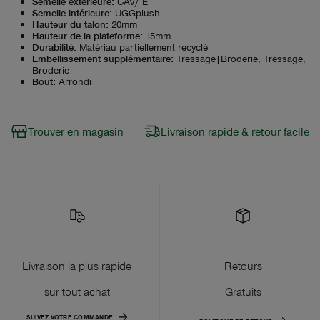
Semelle extérieure
:
CAV/ E
Semelle intérieure
:
UGGplush
Hauteur du talon
:
20mm
Hauteur de la plateforme
:
15mm
Durabilité
:
Matériau partiellement recyclé
Embellissement supplémentaire
:
Tressage|Broderie, Tressage,
Broderie
Bout
:
Arrondi
Trouver en magasin
Livraison rapide & retour facile
Livraison la plus rapide
Retours
sur tout achat
Gratuits
SUIVEZ VOTRE COMMANDE