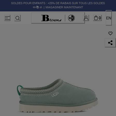
SOLDES POUR ENFANTS : +25% DE RABAIS SUR TOUS LES SOLDES
✏️📚🚸 | MAGASINER MAINTENANT
0
EN