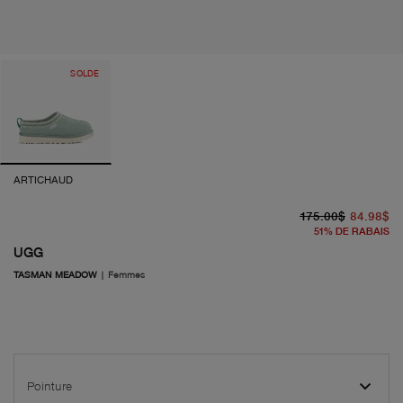
SOLDE
ARTICHAUD
pr
pr
175.00$
84.98$
51
%
DE RABAIS
UGG
TASMAN MEADOW
|
Femmes
Pointure