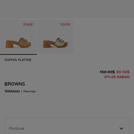
SOLDE
SOLDE
RAPHIA PLATINE
pr
pr
158.00$
99.98$
37
%
DE RABAIS
BROWNS
TARANAKI
|
Femmes
Pointure