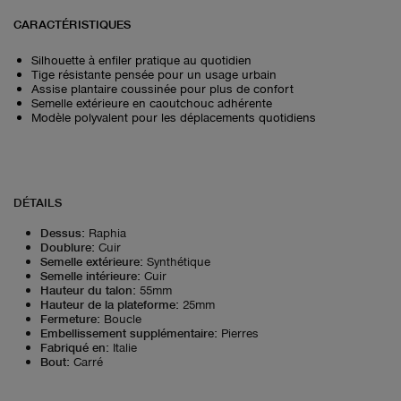
CARACTÉRISTIQUES
Silhouette à enfiler pratique au quotidien
Tige résistante pensée pour un usage urbain
Assise plantaire coussinée pour plus de confort
Semelle extérieure en caoutchouc adhérente
Modèle polyvalent pour les déplacements quotidiens
DÉTAILS
Dessus
:
Raphia
Doublure
:
Cuir
Semelle extérieure
:
Synthétique
Semelle intérieure
:
Cuir
Hauteur du talon
:
55mm
Hauteur de la plateforme
:
25mm
Fermeture
:
Boucle
Embellissement supplémentaire
:
Pierres
Fabriqué en
:
Italie
Bout
:
Carré