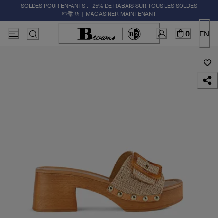
SOLDES POUR ENFANTS : +25% DE RABAIS SUR TOUS LES SOLDES
✏️📚🚸 | MAGASINER MAINTENANT
0
EN