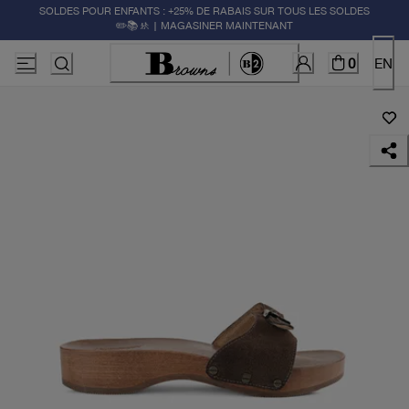
SOLDES POUR ENFANTS : +25% DE RABAIS SUR TOUS LES SOLDES
✏️📚🚸 | MAGASINER MAINTENANT
0
EN