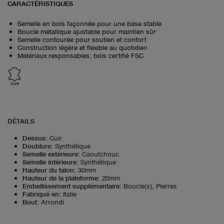
CARACTÉRISTIQUES
Semelle en bois façonnée pour une base stable
Boucle métallique ajustable pour maintien sûr
Semelle contourée pour soutien et confort
Construction légère et flexible au quotidien
Matériaux responsables, bois certifié FSC
CUIR
DÉTAILS
Dessus
:
Cuir
Doublure
:
Synthétique
Semelle extérieure
:
Caoutchouc
Semelle intérieure
:
Synthétique
Hauteur du talon
:
30mm
Hauteur de la plateforme
:
20mm
Embellissement supplémentaire
:
Boucle(s), Pierres
Fabriqué en
:
Italie
Bout
:
Arrondi