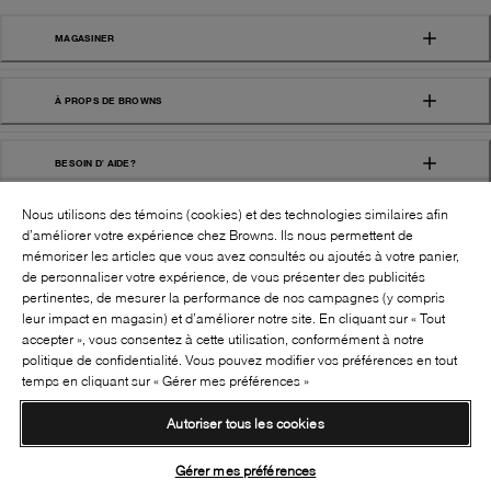
MAGASINER
À PROPS DE BROWNS
BESOIN D' AIDE?
Nous utilisons des témoins (cookies) et des technologies similaires afin
d’améliorer votre expérience chez Browns. Ils nous permettent de
mémoriser les articles que vous avez consultés ou ajoutés à votre panier,
de personnaliser votre expérience, de vous présenter des publicités
pertinentes, de mesurer la performance de nos campagnes (y compris
leur impact en magasin) et d’améliorer notre site. En cliquant sur « Tout
SUIVEZ-NOUS!:
accepter », vous consentez à cette utilisation, conformément à notre
politique de confidentialité. Vous pouvez modifier vos préférences en tout
©
2026
BROWNS SHOES INC. TOUS DROITS
temps en cliquant sur « Gérer mes préférences »
RÉSERVÉS
Autoriser tous les cookies
Conditions générales
Politique de confidentialité
Accessibilité
Transparence de la chaîne d’approvisionnement
Gérer mes préférences