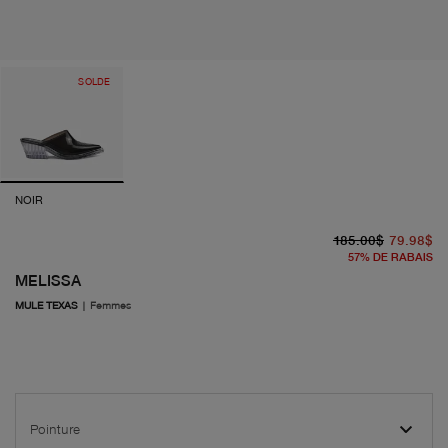
SOLDE
NOIR
pr
pr
185.00$
79.98$
57
%
DE RABAIS
MELISSA
MULE TEXAS
|
Femmes
Pointure