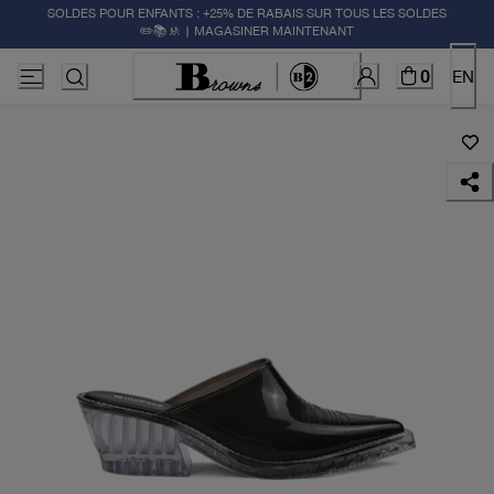
SOLDES POUR ENFANTS : +25% DE RABAIS SUR TOUS LES SOLDES
✏️📚🚸 | MAGASINER MAINTENANT
0
EN