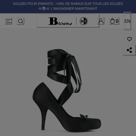
SOLDES POUR ENFANTS : +25% DE RABAIS SUR TOUS LES SOLDES
✏️📚🚸 | MAGASINER MAINTENANT
0
EN