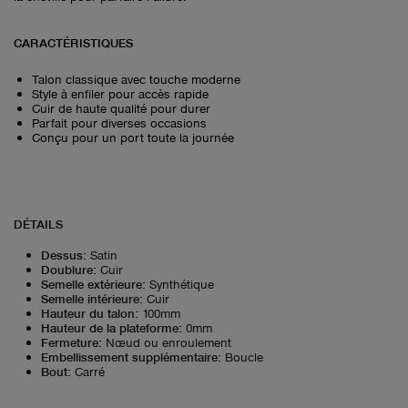
CARACTÉRISTIQUES
Talon classique avec touche moderne
Style à enfiler pour accès rapide
Cuir de haute qualité pour durer
Parfait pour diverses occasions
Conçu pour un port toute la journée
DÉTAILS
Dessus
:
Satin
Doublure
:
Cuir
Semelle extérieure
:
Synthétique
Semelle intérieure
:
Cuir
Hauteur du talon
:
100mm
Hauteur de la plateforme
:
0mm
Fermeture
:
Nœud ou enroulement
Embellissement supplémentaire
:
Boucle
Bout
:
Carré