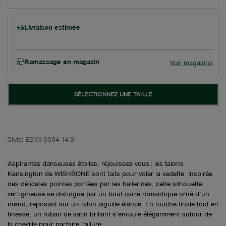
Livraison estimée
Ramassage en magasin
Voir magasins
SÉLECTIONNEZ UNE TAILLE
Style:
B2XX-0094-14-0
Aspirantes danseuses étoiles, réjouissez‑vous : les talons
Kensington de WISHBONE sont faits pour voler la vedette. Inspirée
des délicates pointes portées par les ballerines, cette silhouette
vertigineuse se distingue par un bout carré romantique orné d’un
nœud, reposant sur un talon aiguille élancé. En touche finale tout en
finesse, un ruban de satin brillant s’enroule élégamment autour de
la cheville pour parfaire l’allure.