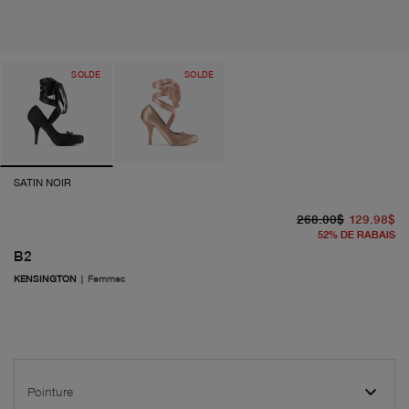
SOLDE
SOLDE
SATIN NOIR
pr
pr
268.00$
129.98$
52
%
DE RABAIS
B2
KENSINGTON
|
Femmes
Pointure