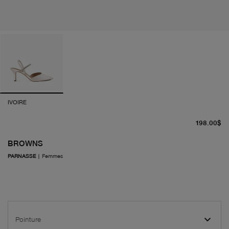
IVOIRE
pr
198.00$
BROWNS
PARNASSE
|
Femmes
Pointure