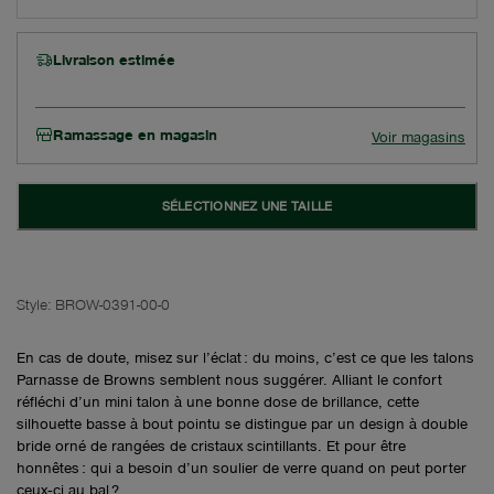
Livraison estimée
Ramassage en magasin
Voir magasins
SÉLECTIONNEZ UNE TAILLE
Style:
BROW-0391-00-0
En cas de doute, misez sur l’éclat : du moins, c’est ce que les talons
Parnasse de Browns semblent nous suggérer. Alliant le confort
réfléchi d’un mini talon à une bonne dose de brillance, cette
silhouette basse à bout pointu se distingue par un design à double
bride orné de rangées de cristaux scintillants. Et pour être
honnêtes : qui a besoin d’un soulier de verre quand on peut porter
ceux‑ci au bal ?