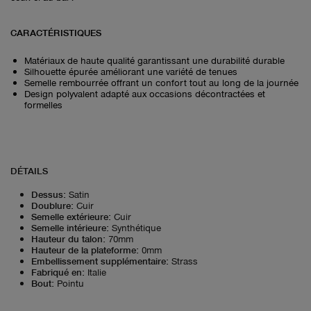
CARACTÉRISTIQUES
Matériaux de haute qualité garantissant une durabilité durable
Silhouette épurée améliorant une variété de tenues
Semelle rembourrée offrant un confort tout au long de la journée
Design polyvalent adapté aux occasions décontractées et
formelles
DÉTAILS
Dessus
:
Satin
Doublure
:
Cuir
Semelle extérieure
:
Cuir
Semelle intérieure
:
Synthétique
Hauteur du talon
:
70mm
Hauteur de la plateforme
:
0mm
Embellissement supplémentaire
:
Strass
Fabriqué en
:
Italie
Bout
:
Pointu