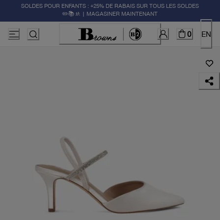
SOLDES POUR ENFANTS : +25% DE RABAIS SUR TOUS LES SOLDES
✏️📚🚸 | MAGASINER MAINTENANT
0
EN