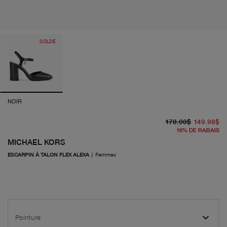
SOLDE
NOIR
pr
pr
178.00$
149.98$
16
%
DE RABAIS
MICHAEL KORS
ESCARPIN À TALON FLEX ALEXA
|
Femmes
Pointure