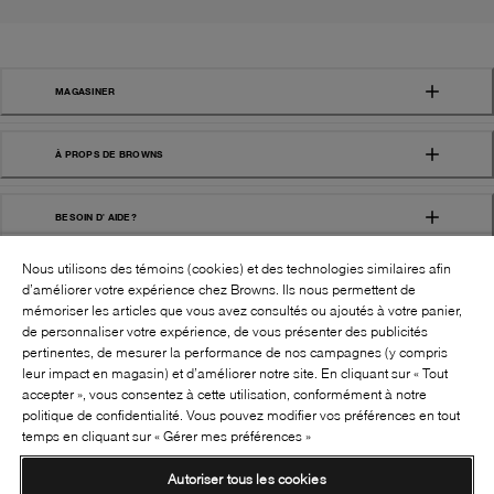
MAGASINER
À PROPS DE BROWNS
BESOIN D' AIDE?
Nous utilisons des témoins (cookies) et des technologies similaires afin
d’améliorer votre expérience chez Browns. Ils nous permettent de
mémoriser les articles que vous avez consultés ou ajoutés à votre panier,
de personnaliser votre expérience, de vous présenter des publicités
pertinentes, de mesurer la performance de nos campagnes (y compris
leur impact en magasin) et d’améliorer notre site. En cliquant sur « Tout
SUIVEZ-NOUS!:
accepter », vous consentez à cette utilisation, conformément à notre
politique de confidentialité. Vous pouvez modifier vos préférences en tout
©
2026
BROWNS SHOES INC. TOUS DROITS
temps en cliquant sur « Gérer mes préférences »
RÉSERVÉS
Autoriser tous les cookies