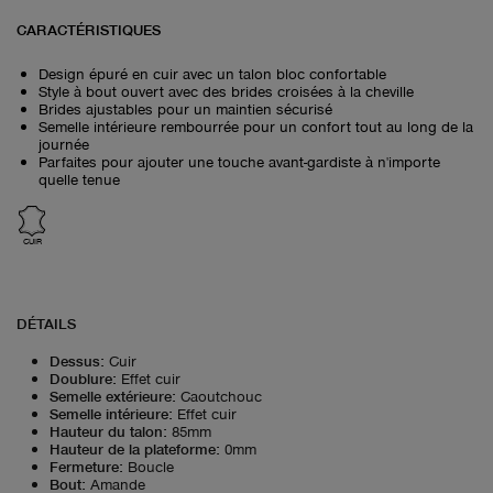
CARACTÉRISTIQUES
Design épuré en cuir avec un talon bloc confortable
Style à bout ouvert avec des brides croisées à la cheville
Brides ajustables pour un maintien sécurisé
Semelle intérieure rembourrée pour un confort tout au long de la
journée
Parfaites pour ajouter une touche avant-gardiste à n'importe
quelle tenue
CUIR
DÉTAILS
Dessus
:
Cuir
Doublure
:
Effet cuir
Semelle extérieure
:
Caoutchouc
Semelle intérieure
:
Effet cuir
Hauteur du talon
:
85mm
Hauteur de la plateforme
:
0mm
Fermeture
:
Boucle
Bout
:
Amande