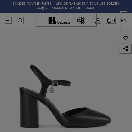
SOLDES POUR ENFANTS : +25% DE RABAIS SUR TOUS LES SOLDES
✏️📚🚸 | MAGASINER MAINTENANT
0
EN