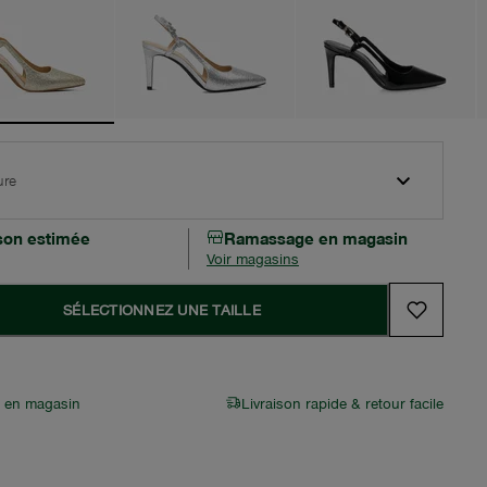
ure
ison estimée
Ramassage en magasin
Voir magasins
SÉLECTIONNEZ UNE TAILLE
r en magasin
Livraison rapide & retour facile