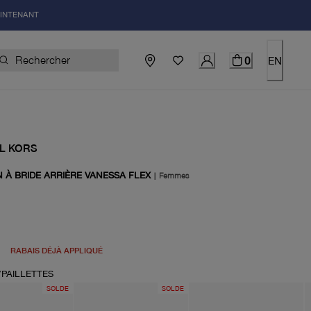
AINTENANT
0
EN
L KORS
 À BRIDE ARRIÈRE VANESSA FLEX
|
Femmes
uel 168.00$
RABAIS DÉJÀ APPLIQUÉ
/PAILLETTES
SOLDE
SOLDE