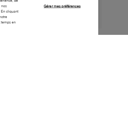
périence, de
e nos
Gérer mes préférences
 En cliquant
notre
ut temps en
Style:
MKOR-0283-01-0
Dessus
:
Cuir verni
Doublure
:
Effet cuir
Semelle extérieure
:
Caoutchouc
Semelle intérieure
:
Effet cuir
Hauteur du talon
:
85mm
Hauteur de la plateforme
:
0mm
Fermeture
:
Boucle
Bout
:
Pointu