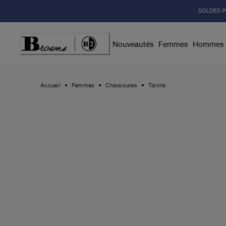
Skip
SOLDES P
to
Content
Nouveautés
Femmes
Hommes
Accueil
Femmes
Chaussures
Talons