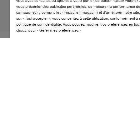
vous avez consultés ou ajoutés à votre panier, de personnaliser votre ex
vous présenter des publicités pertinentes, de mesurer la performance d
campagnes (y compris leur impact en magasin) et d’améliorer notre site.
sur « Tout accepter », vous consentez à cette utilisation, conformément à 
politique de confidentialité. Vous pouvez modifier vos préférences en to
cliquant sur « Gérer mes préférences »
Les slingbacks Vanessa témoignent de l'engagement de
Michael Kors pour un style luxueux, aussi agréable pour
votre portefeuille que pour les yeux. Dotées d'un profil
intemporel à bout pointu, elles sont munies d'une bride
ajustable et reposent sur un talon aiguille élancé. Bien
sûr, ce ne serait pas MK sans son logo iconique, visible
sur la boucle de fermeture.
CARACTÉRISTIQUES
Design classique à bout pointu et à brides arrière
pour une polyvalence de style optimale
Plaque logo MK emblématique sur la fermeture à
boucle