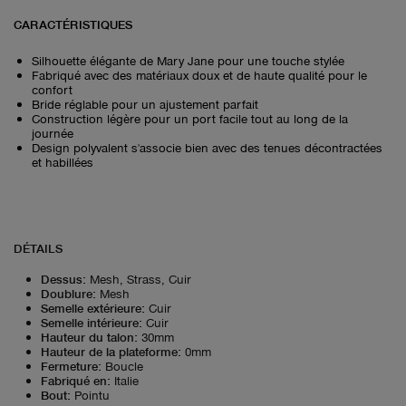
CARACTÉRISTIQUES
Silhouette élégante de Mary Jane pour une touche stylée
Fabriqué avec des matériaux doux et de haute qualité pour le
confort
Bride réglable pour un ajustement parfait
Construction légère pour un port facile tout au long de la
journée
Design polyvalent s'associe bien avec des tenues décontractées
et habillées
DÉTAILS
Dessus
:
Mesh, Strass, Cuir
Doublure
:
Mesh
Semelle extérieure
:
Cuir
Semelle intérieure
:
Cuir
Hauteur du talon
:
30mm
Hauteur de la plateforme
:
0mm
Fermeture
:
Boucle
Fabriqué en
:
Italie
Bout
:
Pointu