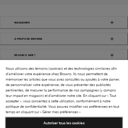
MAGASINER
À PROPS DE BROWNS
BESOIN D' AIDE?
Nous utilisons des témoins (cookies) et des technologies similaires afin
d’améliorer votre expérience chez Browns. Ils nous permettent de
mémoriser les articles que vous avez consultés ou ajoutés à votre panier,
de personnaliser votre expérience, de vous présenter des publicités
pertinentes, de mesurer la performance de nos campagnes (y compris
leur impact en magasin) et d’améliorer notre site. En cliquant sur « Tout
SUIVEZ-NOUS!:
accepter », vous consentez à cette utilisation, conformément à notre
politique de confidentialité. Vous pouvez modifier vos préférences en tout
©
2026
BROWNS SHOES INC. TOUS DROITS
temps en cliquant sur « Gérer mes préférences »
RÉSERVÉS
Autoriser tous les cookies