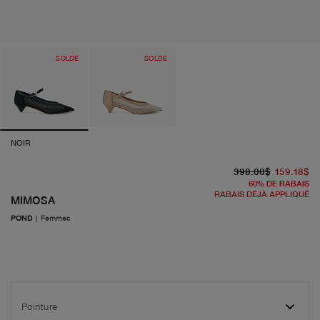
SOLDE
SOLDE
NOIR
pr
pr
398.00$
159.18$
60
%
DE RABAIS
RABAIS DÉJÀ APPLIQUÉ
MIMOSA
POND
|
Femmes
Pointure