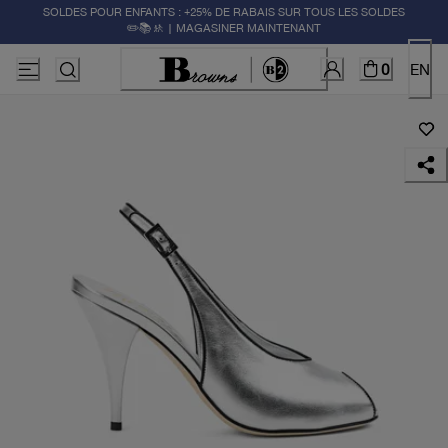
SOLDES POUR ENFANTS : +25% DE RABAIS SUR TOUS LES SOLDES
✏️📚🚸 | MAGASINER MAINTENANT
0
EN