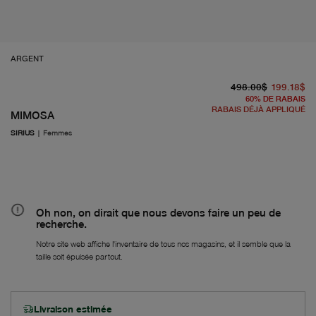
ARGENT
pr
À 
498.00$
199.18$
60
%
DE RABAIS
RABAIS DÉJÀ APPLIQUÉ
MIMOSA
SIRIUS
|
Femmes
Oh non, on dirait que nous devons faire un peu de
recherche.
Notre site web affiche l'inventaire de tous nos magasins, et il semble que la
taille soit épuisée partout.
Livraison estimée