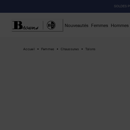
Skip
SOLDES P
to
Content
Nouveautés
Femmes
Hommes
Accueil
Femmes
Chaussures
Talons