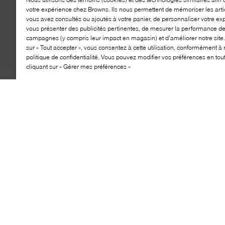
votre expérience chez Browns. Ils nous permettent de mémoriser les arti
vous avez consultés ou ajoutés à votre panier, de personnaliser votre ex
vous présenter des publicités pertinentes, de mesurer la performance d
campagnes (y compris leur impact en magasin) et d’améliorer notre site.
sur « Tout accepter », vous consentez à cette utilisation, conformément à 
politique de confidentialité. Vous pouvez modifier vos préférences en to
cliquant sur « Gérer mes préférences »
Envie de romance? WISHBONE a ce qu'il vous faut avec
les sandales Dot Lace. Offrant sa propre interprétation
d'un incontournable de l'été, la marque imagine cette
paire avec une bride supérieure en dentelle semi-
transparente, ornée de bords festonnés. Le meilleur
dans tout cela? Elles reposent sur un confortable talon
block, promettant de vous éviter toute douleur – vous
permettant de les porter facilement jusqu'au bout de la
nuit.
CARACTÉRISTIQUES