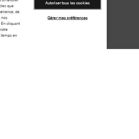
Autoriser tous les cookies
cles que
périence, de
e nos
Gérer mes préférences
 En cliquant
notre
ut temps en
Style:
WISH-0067-20-0
Dessus
:
Dentelle
Doublure
:
Sans doublure
Semelle extérieure
:
Synthétique
Semelle intérieure
:
Cuir
Hauteur du talon
:
65mm
Hauteur de la plateforme
:
5mm
Bout
:
Carré