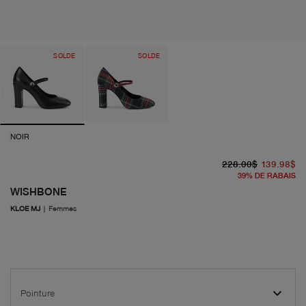
SOLDE
SOLDE
NOIR
pr
pr
228.00$
139.98$
39
%
DE RABAIS
WISHBONE
KLOE MJ
|
Femmes
Pointure