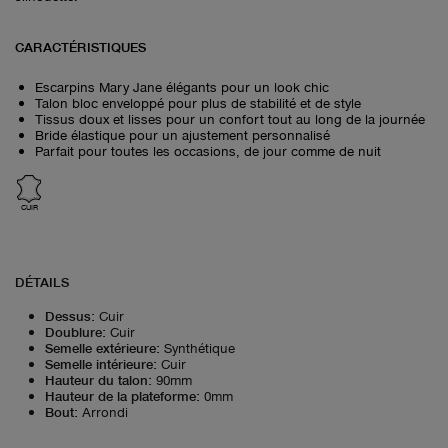
CARACTÉRISTIQUES
Escarpins Mary Jane élégants pour un look chic
Talon bloc enveloppé pour plus de stabilité et de style
Tissus doux et lisses pour un confort tout au long de la journée
Bride élastique pour un ajustement personnalisé
Parfait pour toutes les occasions, de jour comme de nuit
CUIR
DÉTAILS
Dessus
:
Cuir
Doublure
:
Cuir
Semelle extérieure
:
Synthétique
Semelle intérieure
:
Cuir
Hauteur du talon
:
90mm
Hauteur de la plateforme
:
0mm
Bout
:
Arrondi