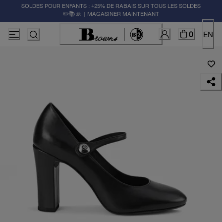
SOLDES POUR ENFANTS : +25% DE RABAIS SUR TOUS LES SOLDES
✏️📚🚸 | MAGASINER MAINTENANT
0
EN