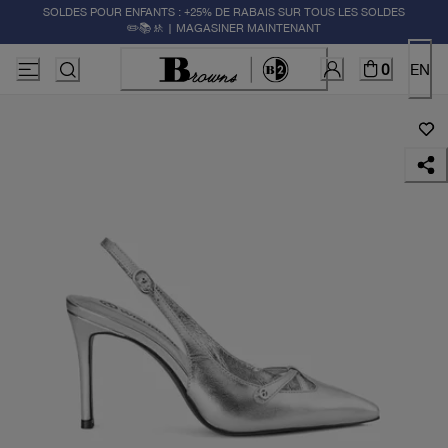
SOLDES POUR ENFANTS : +25% DE RABAIS SUR TOUS LES SOLDES
✏️📚🚸 | MAGASINER MAINTENANT
0
EN