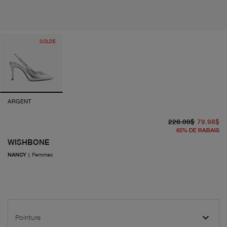
SOLDE
ARGENT
pr
pr
228.00$
79.98$
65
%
DE RABAIS
WISHBONE
NANCY
|
Femmes
Pointure