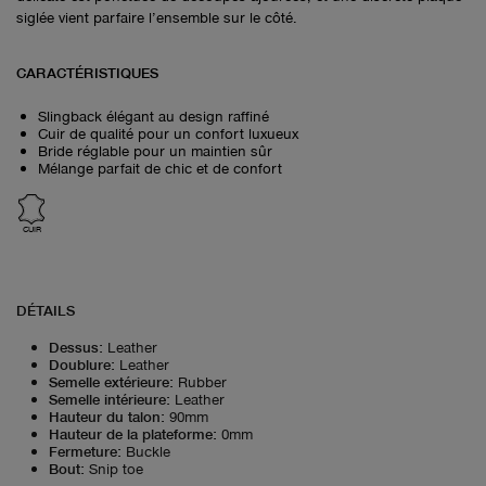
siglée vient parfaire l’ensemble sur le côté.
CARACTÉRISTIQUES
Slingback élégant au design raffiné
Cuir de qualité pour un confort luxueux
Bride réglable pour un maintien sûr
Mélange parfait de chic et de confort
CUIR
DÉTAILS
Dessus
:
Leather
Doublure
:
Leather
Semelle extérieure
:
Rubber
Semelle intérieure
:
Leather
Hauteur du talon
:
90mm
Hauteur de la plateforme
:
0mm
Fermeture
:
Buckle
Bout
:
Snip toe