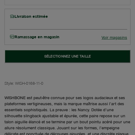
Livraison estimée
Ramassage en magasin
Voir magasins
SÉLECTIONNEZ UNE TAILLE
Style:
WISH-0168-11-0
WISHBONE est peut-être connue pour ses logos audacieux et ses
plateformes vertigineuses, mais la marque maîtrise aussi l’art des
essentiels sophistiqués. La preuve : les Nancy. Dotée d’une
silhouette slingback ajustable et épurée, cette paire repose sur un
talon aiguille élancé et se termine par un bout pointu acéré pour une
allure résolument classique. Jouant sur les formes, l’empeigne
délicate est ponctuée de découpes ajourées, et une discrète plaque