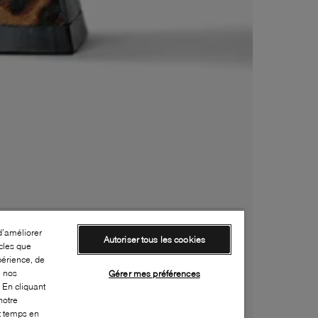
d’améliorer
Autoriser tous les cookies
cles que
périence, de
e nos
Gérer mes préférences
 En cliquant
notre
ut temps en