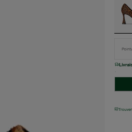
Point
Livra
Trouve