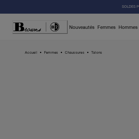
Skip
SOLDES P
to
Content
Nouveautés
Femmes
Hommes
Accueil
Femmes
Chaussures
Talons