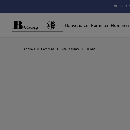
Skip
SOLDES P
to
Content
Nouveautés
Femmes
Hommes
Accueil
Femmes
Chaussures
Talons