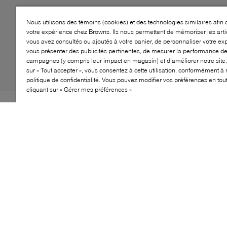
Nous utilisons des témoins (cookies) et des technologies similaires afin 
votre expérience chez Browns. Ils nous permettent de mémoriser les arti
vous avez consultés ou ajoutés à votre panier, de personnaliser votre ex
vous présenter des publicités pertinentes, de mesurer la performance d
campagnes (y compris leur impact en magasin) et d’améliorer notre site.
sur « Tout accepter », vous consentez à cette utilisation, conformément à 
politique de confidentialité. Vous pouvez modifier vos préférences en to
cliquant sur « Gérer mes préférences »
Pour une occasion spéciale ou une sortie en ville, le
tout dernier escarpin de WISHBONE a tout ce qu'il vous
faut. La silhouette intemporelle de Tatum est d'une
grande polyvalence. Vous pourrez facilement l’agencer
à de nombreuses tenues. Elle est dotée d'un talon bas
pour un look chic. Les accessoires emblématiques
viennent compléter le tout.
CARACTÉRISTIQUES