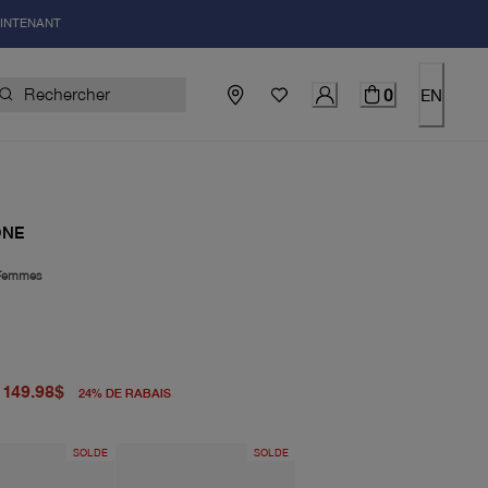
AINTENANT
0
EN
ONE
Femmes
igine 198.00$
uel 149.98$
149.98$
24
%
DE RABAIS
SOLDE
SOLDE