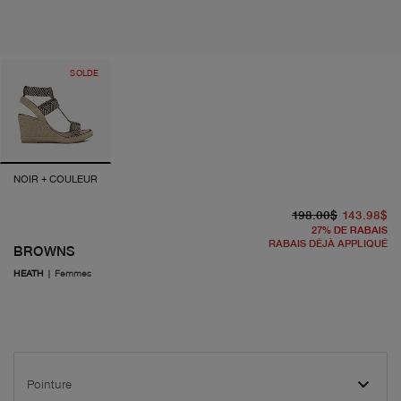
SOLDE
NOIR + COULEUR
pr
pr
198.00$
143.98$
27
%
DE RABAIS
RABAIS DÉJÀ APPLIQUÉ
BROWNS
HEATH
|
Femmes
Pointure