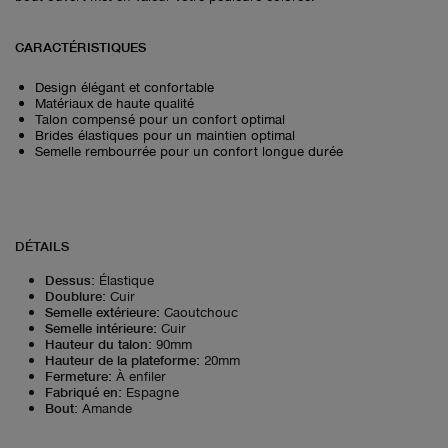
CARACTÉRISTIQUES
Design élégant et confortable
Matériaux de haute qualité
Talon compensé pour un confort optimal
Brides élastiques pour un maintien optimal
Semelle rembourrée pour un confort longue durée
DÉTAILS
Dessus
:
Élastique
Doublure
:
Cuir
Semelle extérieure
:
Caoutchouc
Semelle intérieure
:
Cuir
Hauteur du talon
:
90mm
Hauteur de la plateforme
:
20mm
Fermeture
:
À enfiler
Fabriqué en
:
Espagne
Bout
:
Amande