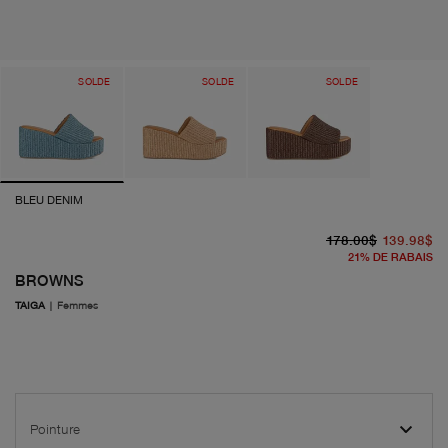
SOLDE
SOLDE
SOLDE
BLEU DENIM
pr
pr
178.00$
139.98$
21
%
DE RABAIS
BROWNS
TAIGA
|
Femmes
Pointure