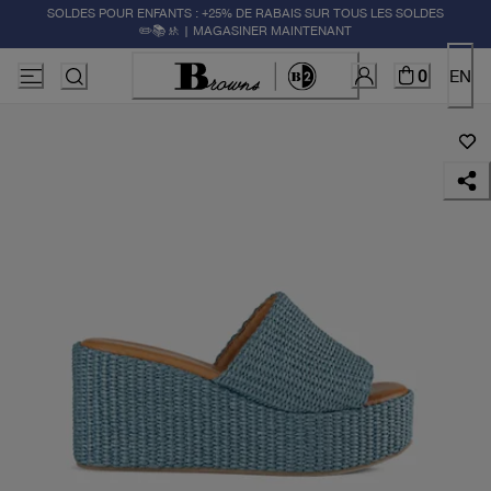
SOLDES POUR ENFANTS : +25% DE RABAIS SUR TOUS LES SOLDES
✏️📚🚸 | MAGASINER MAINTENANT
0
EN