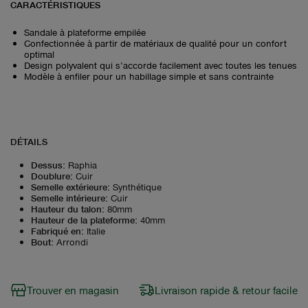
CARACTÉRISTIQUES
Sandale à plateforme empilée
Confectionnée à partir de matériaux de qualité pour un confort
optimal
Design polyvalent qui s’accorde facilement avec toutes les tenues
Modèle à enfiler pour un habillage simple et sans contrainte
DÉTAILS
Dessus
:
Raphia
Doublure
:
Cuir
Semelle extérieure
:
Synthétique
Semelle intérieure
:
Cuir
Hauteur du talon
:
80mm
Hauteur de la plateforme
:
40mm
Fabriqué en
:
Italie
Bout
:
Arrondi
Trouver en magasin
Livraison rapide & retour facile