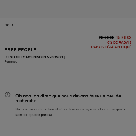
NOIR
pr
À 
298.00$
159.98$
46
%
DE RABAIS
RABAIS DÉJÀ APPLIQUÉ
FREE PEOPLE
ESPADRILLES MORNING IN MYKONOS
|
Femmes
Oh non, on dirait que nous devons faire un peu de
recherche.
Notre site web affiche l'inventaire de tous nos magasins, et il semble que la
taille soit épuisée partout.