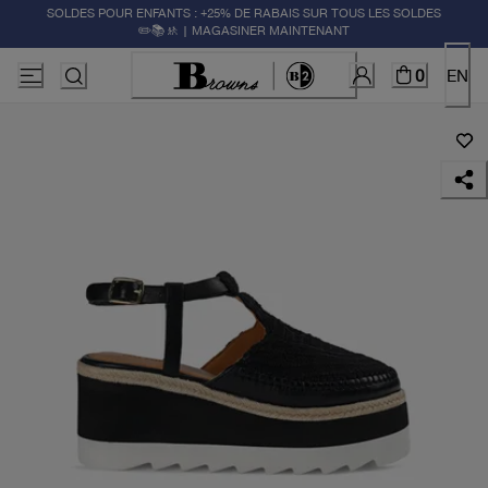
SOLDES POUR ENFANTS : +25% DE RABAIS SUR TOUS LES SOLDES
✏️📚🚸 | MAGASINER MAINTENANT
0
EN