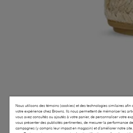
Nous utilisons des témoins (cookies) et des technologies similaires afin 
votre expérience chez Browns. Ils nous permettent de mémoriser les arti
vous avez consultés ou ajoutés à votre panier, de personnaliser votre ex
vous présenter des publicités pertinentes, de mesurer la performance d
campagnes (y compris leur impact en magasin) et d’améliorer notre site.