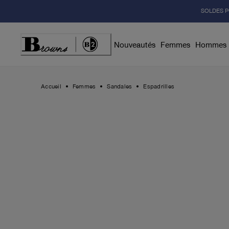
Skip
SOLDES P
to
Content
Nouveautés
Femmes
Hommes
Accueil
Femmes
Sandales
Espadrilles