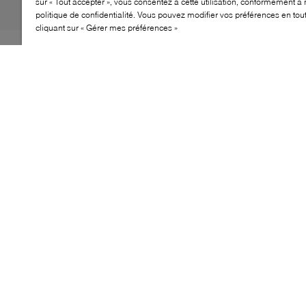
sur « Tout accepter », vous consentez à cette utilisation, conformément à 
politique de confidentialité. Vous pouvez modifier vos préférences en to
cliquant sur « Gérer mes préférences »
Les espadrilles Bali de The Lane proposent une
silhouette simple et estivale, facile à porter au
quotidien. Leur design à enfiler, leur bout fermé et leur
semelle en corde tressée créent un équilibre naturel
entre confort et style, idéal pour la belle saison.
CARACTÉRISTIQUES
Silhouette d’espadrilles à enfiler
Bout fermé
Semelle en corde tressée
Dessus souple et flexible
Modèle idéal pour l’été
SUÈDE