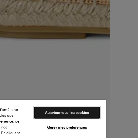
d’améliorer
Autoriser tous les cookies
cles que
périence, de
e nos
Gérer mes préférences
 En cliquant