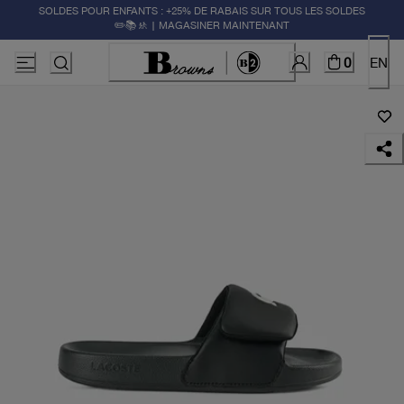
SOLDES POUR ENFANTS : +25% DE RABAIS SUR TOUS LES SOLDES
✏️📚🚸 | MAGASINER MAINTENANT
0
EN