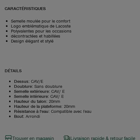
CARACTÉRISTIQUES
Semelle moulée pour le confort
Logo emblématique de Lacoste
Polyvalentes pour les occasions
décontractées et habillées
Design élégant et stylé
DÉTAILS
Dessus
:
CAV/E
Doublure
:
Sans doublure
Semelle extérieure
:
CAV/ E
Semelle intérieure
:
CAV/ E
Hauteur du talon
:
20mm
Hauteur de la plateforme
:
20mm
Résistance à l'eau
:
Compatible avec l'eau
Bout
:
Arrondi
Trouver en magasin
Livraison rapide & retour facile