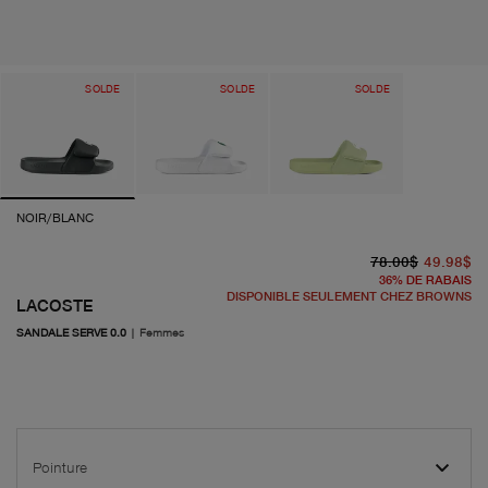
SOLDE
SOLDE
SOLDE
NOIR/BLANC
pr
pr
78.00$
49.98$
36
%
DE RABAIS
DISPONIBLE SEULEMENT CHEZ BROWNS
LACOSTE
SANDALE SERVE 0.0
|
Femmes
Pointure