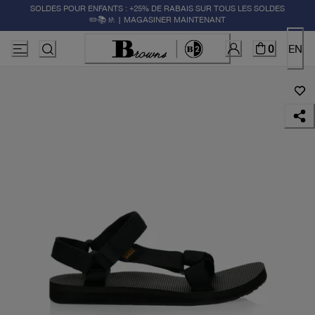
SOLDES POUR ENFANTS : +25% DE RABAIS SUR TOUS LES SOLDES
✏️📚🚸 | MAGASINER MAINTENANT
0
EN