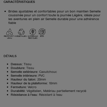
CARACTÉRISTIQUES
Brides ajustables et confortables pour un bon maintien Semelle
coussinée pour un confort toute la journée Légère, idéale pour
les aventures en plein air Semelle durable pour une adhérence
fiable
RÉSISTANT À
VÉGÉTALIEN
MATÉRIAUX
ÉCO
L'EAU
RECYCLÉS
DÉTAILS
Dessus
:
Tissu
Doublure
:
Tissu
Semelle extérieure
:
Caoutchouc
Semelle intérieure
:
PVC
Hauteur du talon
:
20mm
Hauteur de la plateforme
:
10mm
Fermeture
:
Velcro
Durabilité
:
Végétalien, Matériau partiellement recyclé
Résistance à l'eau
:
Résistant à l'eau