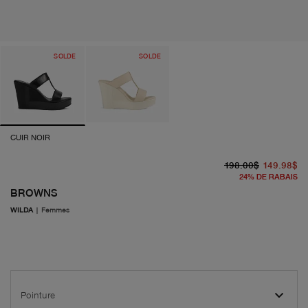
SOLDE
SOLDE
CUIR NOIR
pr
pr
198.00$
149.98$
24
%
DE RABAIS
BROWNS
WILDA
|
Femmes
Pointure