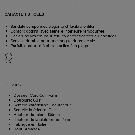
CARACTÉRISTIQUES
Sandale compensée élégante et facile à enfiler
Confort optimal avec semelle intérieure rembourrée
Design polyvalent pour tenues décontractées ou habillées
Semelle durable pour une longue durée de vie
Parfaites pour l'été et les sorties à la plage
CUIR
DÉTAILS
Dessus
:
Cuir, Cuir verni
Doublure
:
Cuir
Semelle extérieure
:
Caoutchouc
Semelle intérieure
:
Cuir
Hauteur du talon
:
100mm
Hauteur de la plateforme
:
25mm
Fabriqué en
:
Italie
Bout
:
Amande