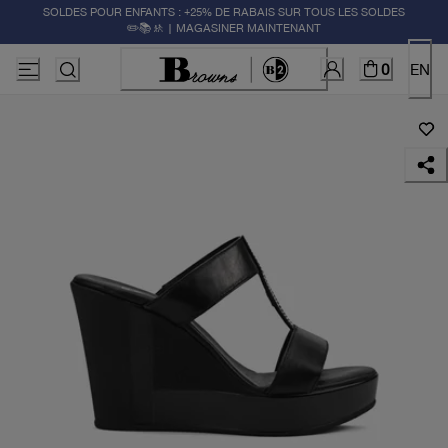
SOLDES POUR ENFANTS : +25% DE RABAIS SUR TOUS LES SOLDES
✏️📚🚸 | MAGASINER MAINTENANT
0
EN