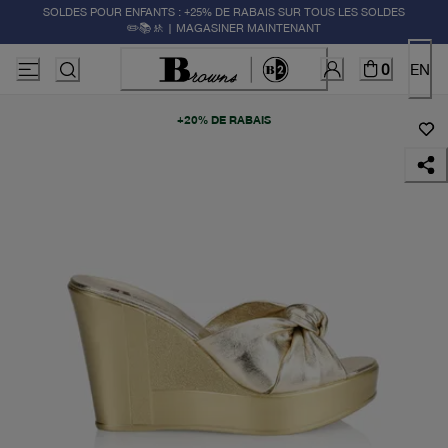
SOLDES POUR ENFANTS : +25% DE RABAIS SUR TOUS LES SOLDES
✏️📚🚸 | MAGASINER MAINTENANT
0
EN
+20% DE RABAIS