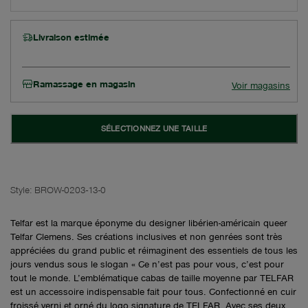
Livraison estimée
Ramassage en magasin
Voir magasins
SÉLECTIONNEZ UNE TAILLE
Style:
BROW-0203-13-0
Telfar est la marque éponyme du designer libérien-américain queer
Telfar Clemens. Ses créations inclusives et non genrées sont très
appréciées du grand public et réimaginent des essentiels de tous les
jours vendus sous le slogan « Ce n’est pas pour vous, c’est pour
tout le monde. L’emblématique cabas de taille moyenne par TELFAR
est un accessoire indispensable fait pour tous. Confectionné en cuir
froissé verni et orné du logo signature de TELFAR. Avec ses deux