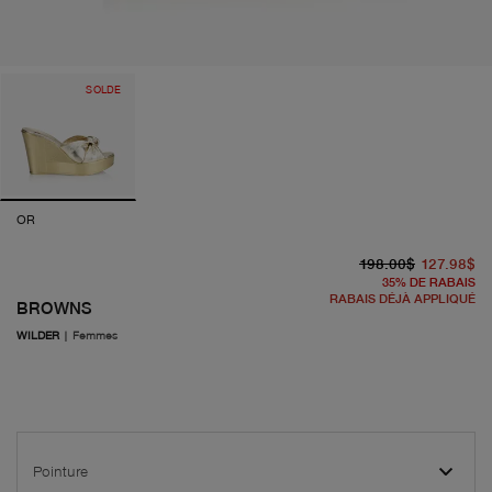
SOLDE
OR
pr
pr
198.00$
127.98$
35
%
DE RABAIS
RABAIS DÉJÀ APPLIQUÉ
BROWNS
WILDER
|
Femmes
Pointure