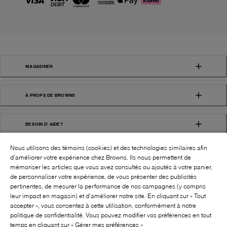
MAGASINER
À PROPS DE BROWNS
BESOIN D' AIDE?
Nous utilisons des témoins (cookies) et des technologies similaires afin
d’améliorer votre expérience chez Browns. Ils nous permettent de
mémoriser les articles que vous avez consultés ou ajoutés à votre panier,
de personnaliser votre expérience, de vous présenter des publicités
pertinentes, de mesurer la performance de nos campagnes (y compris
leur impact en magasin) et d’améliorer notre site. En cliquant sur « Tout
SUIVEZ-NOUS!:
accepter », vous consentez à cette utilisation, conformément à notre
politique de confidentialité. Vous pouvez modifier vos préférences en tout
©
2026
BROWNS SHOES INC. TOUS DROITS
temps en cliquant sur « Gérer mes préférences »