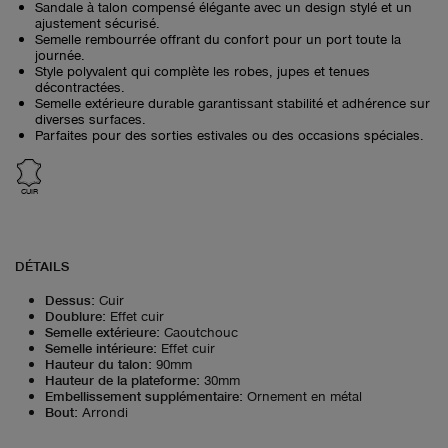
Sandale à talon compensé élégante avec un design stylé et un
ajustement sécurisé.
Semelle rembourrée offrant du confort pour un port toute la
journée.
Style polyvalent qui complète les robes, jupes et tenues
décontractées.
Semelle extérieure durable garantissant stabilité et adhérence sur
diverses surfaces.
Parfaites pour des sorties estivales ou des occasions spéciales.
CUIR
DÉTAILS
Dessus
:
Cuir
Doublure
:
Effet cuir
Semelle extérieure
:
Caoutchouc
Semelle intérieure
:
Effet cuir
Hauteur du talon
:
90mm
Hauteur de la plateforme
:
30mm
Embellissement supplémentaire
:
Ornement en métal
Bout
:
Arrondi