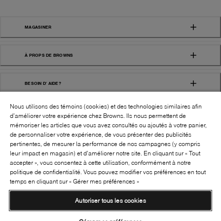
MAGASINER
À PROPS DE BROWNS
BESOIN D' AIDE?
Nous utilisons des témoins (cookies) et des technologies similaires afin
d’améliorer votre expérience chez Browns. Ils nous permettent de
mémoriser les articles que vous avez consultés ou ajoutés à votre panier,
de personnaliser votre expérience, de vous présenter des publicités
pertinentes, de mesurer la performance de nos campagnes (y compris
leur impact en magasin) et d’améliorer notre site. En cliquant sur « Tout
SUIVEZ-NOUS!:
accepter », vous consentez à cette utilisation, conformément à notre
politique de confidentialité. Vous pouvez modifier vos préférences en tout
©
2026
BROWNS SHOES INC. TOUS DROITS
temps en cliquant sur « Gérer mes préférences »
RÉSERVÉS
Autoriser tous les cookies
Conditions générales
Politique de confidentialité
Accessibilité
Transparence de la chaîne d’approvisionnement