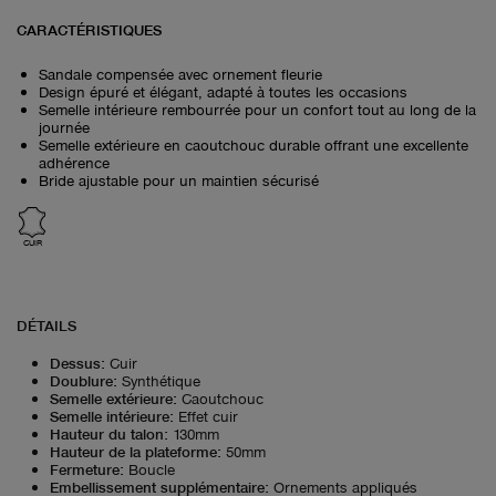
CARACTÉRISTIQUES
Sandale compensée avec ornement fleurie
Design épuré et élégant, adapté à toutes les occasions
Semelle intérieure rembourrée pour un confort tout au long de la
journée
Semelle extérieure en caoutchouc durable offrant une excellente
adhérence
Bride ajustable pour un maintien sécurisé
CUIR
DÉTAILS
Dessus
:
Cuir
Doublure
:
Synthétique
Semelle extérieure
:
Caoutchouc
Semelle intérieure
:
Effet cuir
Hauteur du talon
:
130mm
Hauteur de la plateforme
:
50mm
Fermeture
:
Boucle
Embellissement supplémentaire
:
Ornements appliqués