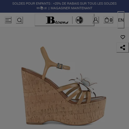
SOLDES POUR ENFANTS : +25% DE RABAIS SUR TOUS LES SOLDES
✏️📚🚸 | MAGASINER MAINTENANT
0
EN