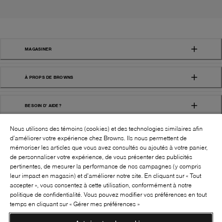
MAGASINER
À PROPS DE BROWNS
BESOIN D' AIDE?
Nous utilisons des témoins (cookies) et des technologies similaires afin
d’améliorer votre expérience chez Browns. Ils nous permettent de
mémoriser les articles que vous avez consultés ou ajoutés à votre panier,
de personnaliser votre expérience, de vous présenter des publicités
pertinentes, de mesurer la performance de nos campagnes (y compris
leur impact en magasin) et d’améliorer notre site. En cliquant sur « Tout
SUIVEZ-NOUS!:
accepter », vous consentez à cette utilisation, conformément à notre
politique de confidentialité. Vous pouvez modifier vos préférences en tout
©
2026
BROWNS SHOES INC. TOUS DROITS
temps en cliquant sur « Gérer mes préférences »
RÉSERVÉS