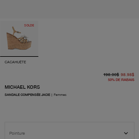
SOLDE
CACAHUÈTE
pr
pr
198.00$
98.98$
50
%
DE RABAIS
MICHAEL KORS
SANDALE COMPENSÉE JACIE
|
Femmes
Pointure