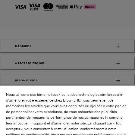
MAGASINER
À PROPS DE BROWNS
BESOIN D' AIDE?
Nous utilisons des témoins (cookies) et des technologies similaires afin
d’améliorer votre expérience chez Browns. Ils nous permettent de
mémoriser les articles que vous avez consultés ou ajoutés à votre panier,
de personnaliser votre expérience, de vous présenter des publicités
pertinentes, de mesurer la performance de nos campagnes (y compris
leur impact en magasin) et d’améliorer notre site. En cliquant sur « Tout
SUIVEZ-NOUS!:
accepter », vous consentez à cette utilisation, conformément à notre
politique de confidentialité. Vous pouvez modifier vos préférences en tout