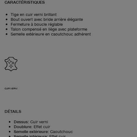
CARACTÉRISTIQUES
Tige en cuir verni brillant
Bout ouvert avec bride arrière élégante
Fermeture à boucle réglable
Talon compensé en liège avec plateforme
Semelle extérieure en caoutchouc adhérent
CUIR VERNI
DÉTAILS
Dessus
:
Cuir verni
Doublure
:
Effet cuir
Semelle extérieure
:
Caoutchouc
Semelle intérieure
:
Effet cuir