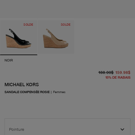
SOLDE
SOLDE
NOIR
pr
pr
188.00$
159.98$
15
%
DE RABAIS
MICHAEL KORS
SANDALE COMPENSÉE ROSIE
|
Femmes
Pointure