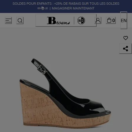
SOLDES POUR ENFANTS : +25% DE RABAIS SUR TOUS LES SOLDES
✏️📚🚸 | MAGASINER MAINTENANT
0
EN