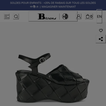
SOLDES POUR ENFANTS : +25% DE RABAIS SUR TOUS LES SOLDES
✏️📚🚸 | MAGASINER MAINTENANT
0
EN