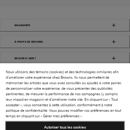
MAGASINER
À PROPS DE BROWNS
BESOIN D' AIDE?
Nous utilisons des témoins (cookies) et des technologies similaires afin
d’améliorer votre expérience chez Browns. Ils nous permettent de
mémoriser les articles que vous avez consultés ou ajoutés à votre panier,
de personnaliser votre expérience, de vous présenter des publicités
pertinentes, de mesurer la performance de nos campagnes (y compris
leur impact en magasin) et d’améliorer notre site. En cliquant sur « Tout
SUIVEZ-NOUS!:
accepter », vous consentez à cette utilisation, conformément à notre
politique de confidentialité. Vous pouvez modifier vos préférences en tout
©
2026
BROWNS SHOES INC. TOUS DROITS
temps en cliquant sur « Gérer mes préférences »
RÉSERVÉS
Autoriser tous les cookies