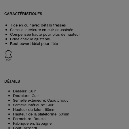
CARACTÉRISTIQUES
Tige en cuir avec détails tressés
Semelle intérieure en cuir coussinée
Compensée haute pour plus de hauteur
Bride cheville ajustable
Bout ouvert idéal pour l’été
CUIR
DÉTAILS
Dessus
:
Cuir
Doublure
:
Cuir
Semelle extérieure
:
Caoutchouc
Semelle intérieure
:
Cuir
Hauteur du talon
:
90mm
Hauteur de la plateforme
:
50mm
Fermeture
:
Boucle
Fabriqué en
:
Espagne
Bout
:
Arrondi