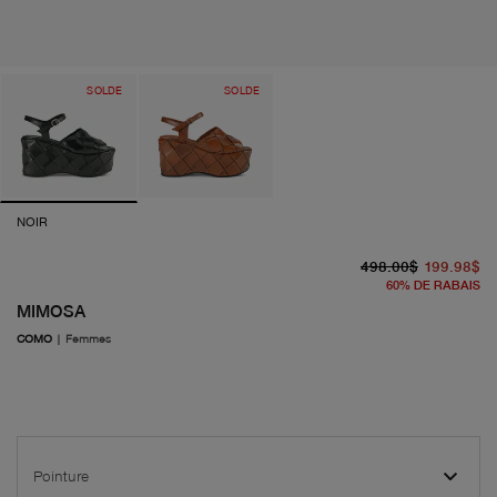
SOLDE
SOLDE
NOIR
pr
pr
498.00$
199.98$
60
%
DE RABAIS
MIMOSA
COMO
|
Femmes
Pointure