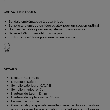
CARACTÉRISTIQUES
Sandale emblématique à deux brides
Semelle anatomique en liège et latex pour un soutien optimal
Boucles réglables pour un ajustement personnalisé
Semelle EVA qui amortit chaque pas
Finition en cuir huilé pour une patine unique
CUIR
DÉTAILS
Dessus
:
Cuir huilé
Doublure
:
Suède
Semelle extérieure
:
CAV/ E
Semelle intérieure
:
Cuir
Hauteur du talon
:
10mm
Hauteur de la plateforme
:
10mm
Fermeture
:
Boucle
Caractéristique spéciale semelle intérieure
:
Assise plantaire
anatomique en liège et en latex conférant un confort qui se