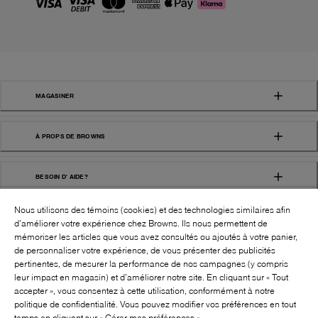
MAGASINER
À PROPS DE BROWNS
BESOIN D' AIDE?
Nous utilisons des témoins (cookies) et des technologies similaires afin
d’améliorer votre expérience chez Browns. Ils nous permettent de
mémoriser les articles que vous avez consultés ou ajoutés à votre panier,
de personnaliser votre expérience, de vous présenter des publicités
pertinentes, de mesurer la performance de nos campagnes (y compris
leur impact en magasin) et d’améliorer notre site. En cliquant sur « Tout
SUIVEZ-NOUS!:
accepter », vous consentez à cette utilisation, conformément à notre
politique de confidentialité. Vous pouvez modifier vos préférences en tout
©
2026
BROWNS SHOES INC. TOUS DROITS
temps en cliquant sur « Gérer mes préférences »