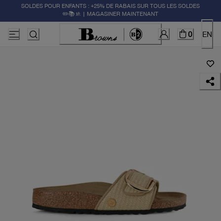
SOLDES POUR ENFANTS : +25% DE RABAIS SUR TOUS LES SOLDES
✏️📚🚸 | MAGASINER MAINTENANT
0
EN