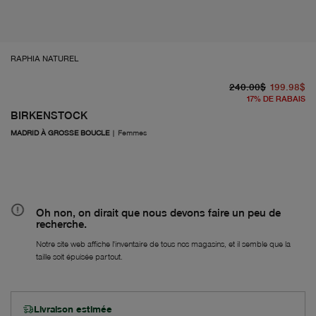
RAPHIA NATUREL
pr
À 
240.00$
199.98$
17
%
DE RABAIS
BIRKENSTOCK
MADRID À GROSSE BOUCLE
|
Femmes
Oh non, on dirait que nous devons faire un peu de
recherche.
Notre site web affiche l'inventaire de tous nos magasins, et il semble que la
taille soit épuisée partout.
Livraison estimée