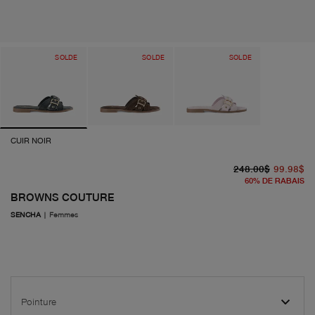
SOLDE
SOLDE
SOLDE
CUIR NOIR
pr
pr
248.00$
99.98$
60
%
DE RABAIS
BROWNS COUTURE
SENCHA
|
Femmes
Pointure