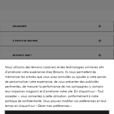
MAGASINER
À PROPS DE BROWNS
BESOIN D' AIDE?
Nous utilisons des témoins (cookies) et des technologies similaires afin
d’améliorer votre expérience chez Browns. Ils nous permettent de
mémoriser les articles que vous avez consultés ou ajoutés à votre panier,
de personnaliser votre expérience, de vous présenter des publicités
pertinentes, de mesurer la performance de nos campagnes (y compris
leur impact en magasin) et d’améliorer notre site. En cliquant sur « Tout
SUIVEZ-NOUS!:
accepter », vous consentez à cette utilisation, conformément à notre
politique de confidentialité. Vous pouvez modifier vos préférences en tout
©
2026
BROWNS SHOES INC. TOUS DROITS
temps en cliquant sur « Gérer mes préférences »
RÉSERVÉS