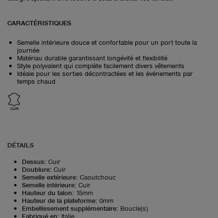
CARACTÉRISTIQUES
Semelle intérieure douce et confortable pour un port toute la
journée
Matériau durable garantissant longévité et flexibilité
Style polyvalent qui complète facilement divers vêtements
Idéale pour les sorties décontractées et les événements par
temps chaud
CUIR
DÉTAILS
Dessus
:
Cuir
Doublure
:
Cuir
Semelle extérieure
:
Caoutchouc
Semelle intérieure
:
Cuir
Hauteur du talon
:
15mm
Hauteur de la plateforme
:
0mm
Embellissement supplémentaire
:
Boucle(s)
Fabriqué en
:
Italie