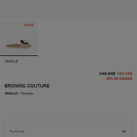
SOLDE
VANILLE
pr
pr
248.00$
149.98$
40
%
DE RABAIS
BROWNS COUTURE
VANILLE
|
Femmes
Pointure