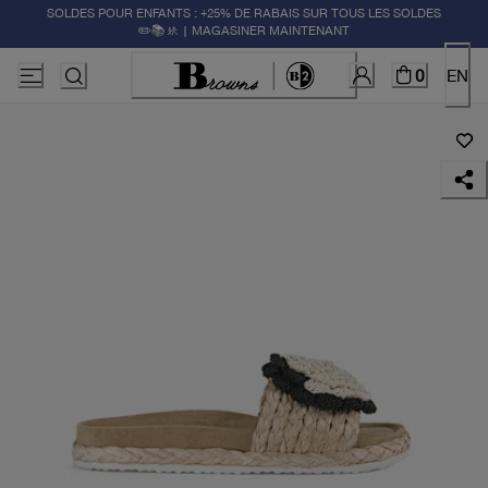
SOLDES POUR ENFANTS : +25% DE RABAIS SUR TOUS LES SOLDES
✏️📚🚸 | MAGASINER MAINTENANT
0
EN