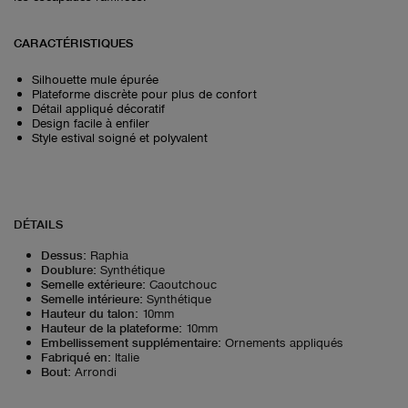
CARACTÉRISTIQUES
Silhouette mule épurée
Plateforme discrète pour plus de confort
Détail appliqué décoratif
Design facile à enfiler
Style estival soigné et polyvalent
DÉTAILS
Dessus
:
Raphia
Doublure
:
Synthétique
Semelle extérieure
:
Caoutchouc
Semelle intérieure
:
Synthétique
Hauteur du talon
:
10mm
Hauteur de la plateforme
:
10mm
Embellissement supplémentaire
:
Ornements appliqués
Fabriqué en
:
Italie
Bout
:
Arrondi