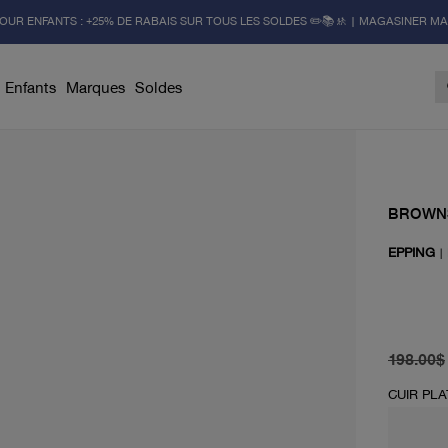
OUR ENFANTS : +25% DE RABAIS SUR TOUS LES SOLDES ✏️📚🚸 | MAGASINER M
Enfants
Marques
Soldes
BROWN
EPPING
|
prix d'or
prix act
198.00$
CUIR PLA