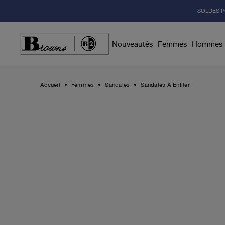
Skip
SOLDES P
to
Content
Nouveautés
Femmes
Hommes
Accueil
Femmes
Sandales
Sandales À Enfiler