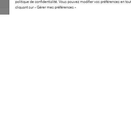
politique de confidentialité. Vous pouvez modifier vos préférences en to
cliquant sur « Gérer mes préférences »
La sandale Epping de Browns allie confort et élégance
décontractée. Dotée d’une semelle plateforme, de
brides souples et une fermeture à zip, elle propose une
silhouette facile à porter, idéale pour les looks estivaux
du quotidien.
CARACTÉRISTIQUES
Silhouette de sandale ouverte
Semelle plateforme
Brides à l’avant
Modèle pensé pour le quotidien
CUIR