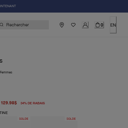
AINTENANT
0
EN
S
Femmes
igine 198.00$
uel 129.98$
129.98$
34
%
DE RABAIS
TINE
SOLDE
SOLDE