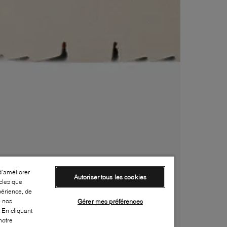
d’améliorer
Autoriser tous les cookies
cles que
périence, de
e nos
Gérer mes préférences
 En cliquant
notre