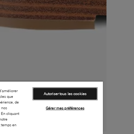
d’améliorer
Autoriser tous les cookies
cles que
périence, de
e nos
Gérer mes préférences
 En cliquant
notre
ut temps en