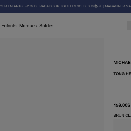
OUR ENFANTS : +25% DE RABAIS SUR TOUS LES SOLDES ✏️📚🚸 | MAGASINER M
Enfants
Marques
Soldes
MICHAE
TONG H
prix act
158.00$
BRUN CL