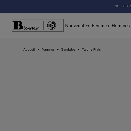
Skip
SOLDES P
to
Content
Nouveautés
Femmes
Hommes
Accueil
Femmes
Sandales
Talons Plats