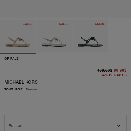
SOLDE
SOLDE
SOLDE
OR PÂLE
pr
pr
188.00$
99.98$
47
%
DE RABAIS
MICHAEL KORS
TONG JACIE
|
Femmes
Pointure