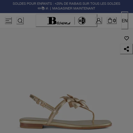
SOLDES POUR ENFANTS : +25% DE RABAIS SUR TOUS LES SOLDES
✏️📚🚸 | MAGASINER MAINTENANT
0
EN