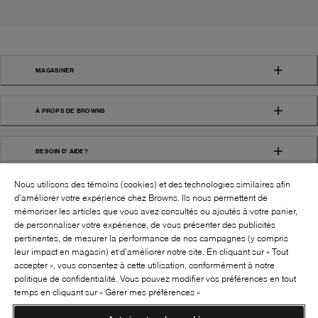
MAGASINER
À PROPS DE BROWNS
BESOIN D' AIDE?
Nous utilisons des témoins (cookies) et des technologies similaires afin
d’améliorer votre expérience chez Browns. Ils nous permettent de
mémoriser les articles que vous avez consultés ou ajoutés à votre panier,
de personnaliser votre expérience, de vous présenter des publicités
pertinentes, de mesurer la performance de nos campagnes (y compris
leur impact en magasin) et d’améliorer notre site. En cliquant sur « Tout
SUIVEZ-NOUS!:
accepter », vous consentez à cette utilisation, conformément à notre
politique de confidentialité. Vous pouvez modifier vos préférences en tout
©
2026
BROWNS SHOES INC. TOUS DROITS
temps en cliquant sur « Gérer mes préférences »
RÉSERVÉS