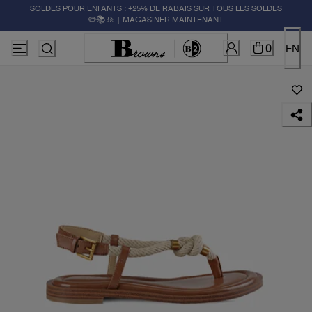
SOLDES POUR ENFANTS : +25% DE RABAIS SUR TOUS LES SOLDES
✏️📚🚸 | MAGASINER MAINTENANT
0
EN