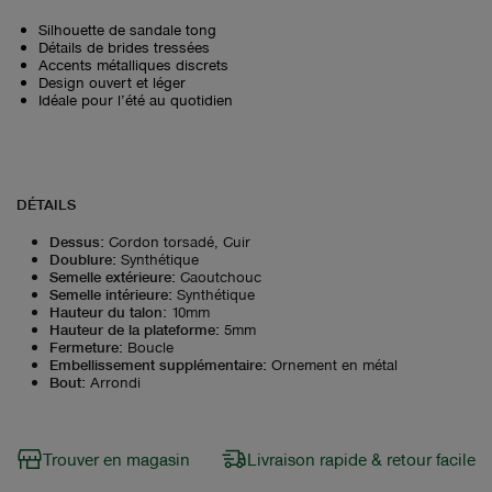
Silhouette de sandale tong
Détails de brides tressées
Accents métalliques discrets
Design ouvert et léger
Idéale pour l’été au quotidien
DÉTAILS
Dessus
:
Cordon torsadé, Cuir
Doublure
:
Synthétique
Semelle extérieure
:
Caoutchouc
Semelle intérieure
:
Synthétique
Hauteur du talon
:
10mm
Hauteur de la plateforme
:
5mm
Fermeture
:
Boucle
Embellissement supplémentaire
:
Ornement en métal
Bout
:
Arrondi
Trouver en magasin
Livraison rapide & retour facile