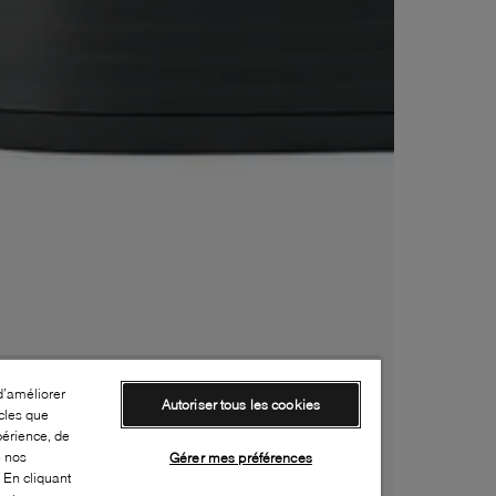
d’améliorer
Autoriser tous les cookies
cles que
périence, de
e nos
Gérer mes préférences
 En cliquant