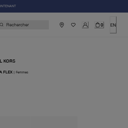
AINTENANT
0
EN
L KORS
A FLEX
|
Femmes
el 178.00$