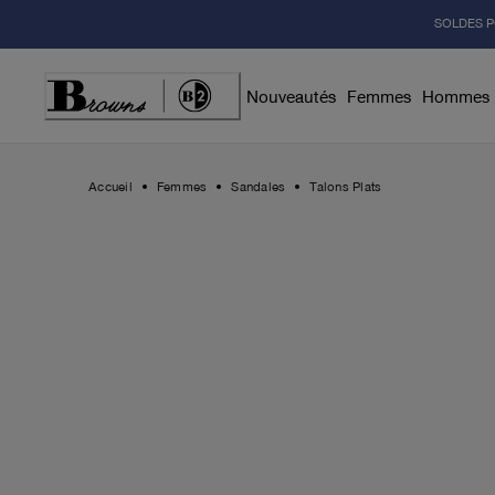
Skip
SOLDES P
to
Content
Nouveautés
Femmes
Hommes
Accueil
Femmes
Sandales
Talons Plats