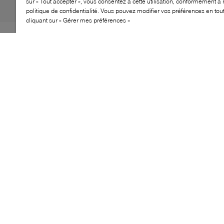
sur « Tout accepter », vous consentez à cette utilisation, conformément à 
politique de confidentialité. Vous pouvez modifier vos préférences en to
cliquant sur « Gérer mes préférences »
À la fois soignée et facile à porter, la tong plate Kya Flex
de Michael Kors apporte une touche élégante aux looks
estivaux. Sa silhouette à entre‑doigt est complétée par
un talon discret et une bride cheville à boucle, offrant
un modèle polyvalent, idéal du jour au soir.
CARACTÉRISTIQUES
Silhouette de sandale tong
Bride cheville avec boucle
Talon bas et stable
Design ouvert et épuré
Polyvalente pour l’été
CUIR