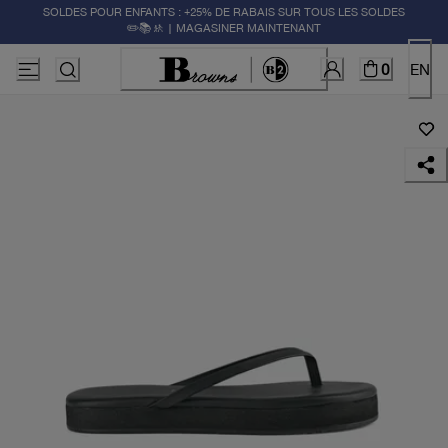
SOLDES POUR ENFANTS : +25% DE RABAIS SUR TOUS LES SOLDES
✏️📚🚸 | MAGASINER MAINTENANT
0
EN