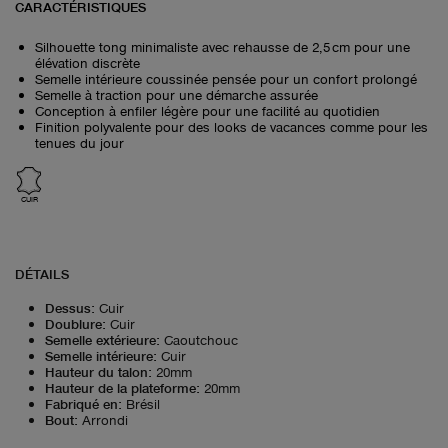
CARACTÉRISTIQUES
Silhouette tong minimaliste avec rehausse de 2,5 cm pour une
élévation discrète
Semelle intérieure coussinée pensée pour un confort prolongé
Semelle à traction pour une démarche assurée
Conception à enfiler légère pour une facilité au quotidien
Finition polyvalente pour des looks de vacances comme pour les
tenues du jour
CUIR
DÉTAILS
Dessus
:
Cuir
Doublure
:
Cuir
Semelle extérieure
:
Caoutchouc
Semelle intérieure
:
Cuir
Hauteur du talon
:
20mm
Hauteur de la plateforme
:
20mm
Fabriqué en
:
Brésil
Bout
:
Arrondi