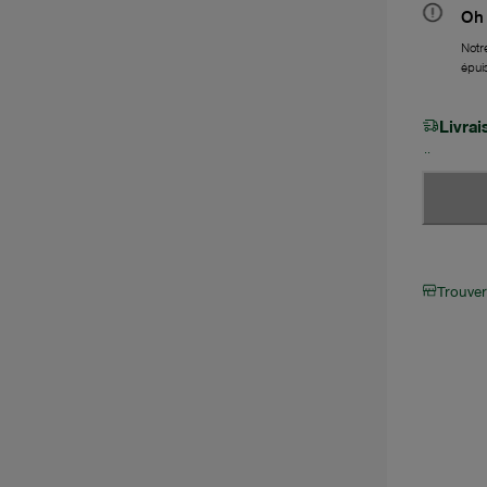
Oh 
Notre
épui
Livra
Trouve