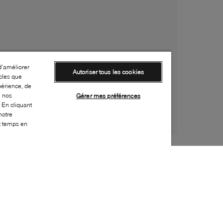
d’améliorer
Autoriser tous les cookies
cles que
périence, de
e nos
Gérer mes préférences
 En cliquant
notre
ut temps en