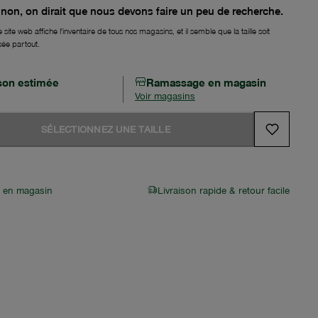
non, on dirait que nous devons faire un peu de recherche.
 site web affiche l'inventaire de tous nos magasins, et il semble que la taille soit
sée partout.
ison estimée
Ramassage en magasin
Voir magasins
SÉLECTIONNEZ UNE TAILLE
r en magasin
Livraison rapide & retour facile