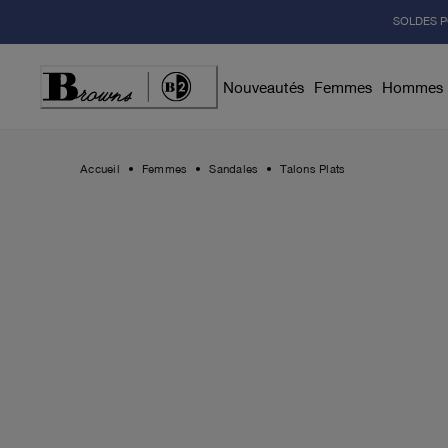
Skip
SOLDES P
to
Content
Nouveautés
Femmes
Hommes
Accueil
Femmes
Sandales
Talons Plats