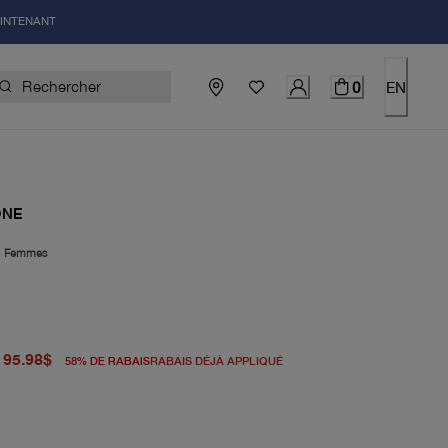
AINTENANT
0
EN
ONE
|
Femmes
igine 228.00$
du prix actuel 95.98$
95.98$
58
%
DE RABAIS
RABAIS DÉJÀ APPLIQUÉ