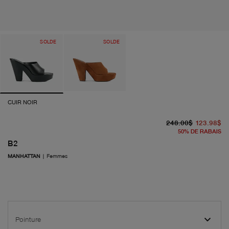
SOLDE
SOLDE
CUIR NOIR
pr
pr
248.00$
123.98$
50
%
DE RABAIS
B2
MANHATTAN
|
Femmes
Pointure