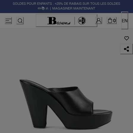
SOLDES POUR ENFANTS : +25% DE RABAIS SUR TOUS LES SOLDES
✏️📚🚸 | MAGASINER MAINTENANT
0
EN