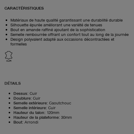
CARACTÉRISTIQUES
Matériaux de haute qualité garantissant une durabilité durable
Silhouette épurée améliorant une variété de tenues
Bout en amande raffiné ajoutant de la sophistication
Semelle rembourrée offrant un confort tout au long de la journée
Design polyvalent adapté aux occasions décontractées et
formelles
CUIR
DÉTAILS
Dessus
:
Cuir
Doublure
:
Cuir
Semelle extérieure
:
Caoutchouc
Semelle intérieure
:
Cuir
Hauteur du talon
:
120mm
Hauteur de la plateforme
:
30mm
Bout
:
Arrondi