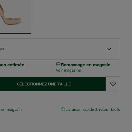
ure
ison estimée
Ramassage en magasin
Voir magasins
SÉLECTIONNEZ UNE TAILLE
r en magasin
Livraison rapide & retour facile