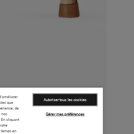
d’améliorer
Autoriser tous les cookies
cles que
périence, de
e nos
Gérer mes préférences
 En cliquant
notre
ut temps en