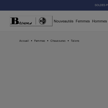
Skip
SOLDES P
to
Content
Nouveautés
Femmes
Hommes
Accueil
Femmes
Chaussures
Talons