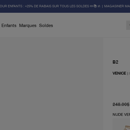
OUR ENFANTS : +25% DE RABAIS SUR TOUS LES SOLDES ✏️📚🚸 | MAGASINER M
Enfants
Marques
Soldes
B2
VENICE
|
prix d'or
prix act
248.00$
NUDE VE