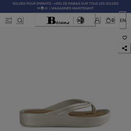
SOLDES POUR ENFANTS : +25% DE RABAIS SUR TOUS LES SOLDES
✏️📚🚸 | MAGASINER MAINTENANT
0
EN