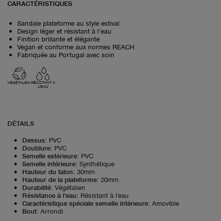
CARACTÉRISTIQUES
Sandale plateforme au style estival
Design léger et résistant à l’eau
Finition brillante et élégante
Vegan et conforme aux normes REACH
Fabriquée au Portugal avec soin
VÉGÉTALIEN
RÉSISTANT À
L'EAU
DÉTAILS
Dessus
:
PVC
Doublure
:
PVC
Semelle extérieure
:
PVC
Semelle intérieure
:
Synthétique
Hauteur du talon
:
30mm
Hauteur de la plateforme
:
20mm
Durabilité
:
Végétalien
Résistance à l'eau
:
Résistant à l'eau
Caractéristique spéciale semelle intérieure
:
Amovible
Bout
:
Arrondi