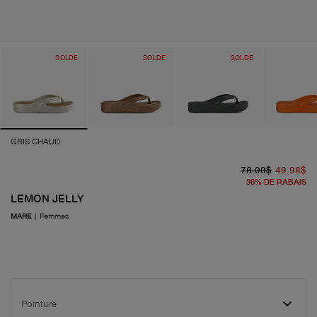
SOLDE
SOLDE
SOLDE
GRIS CHAUD
pr
pr
78.00$
49.98$
36
%
DE RABAIS
LEMON JELLY
MARE
|
Femmes
Pointure